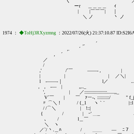
ゝく 
ーr ＿＿＿＿ ｨ
| |￣￣￣| ｜
＼ ノ 丶 ノ
1974 ：
◆ToHj3RXyzmng
：2022/07/26(火) 21:37:10.87 ID:S2I
,. ´ 
,. ´
, ´
／ イ
/ , ´
,' /´￣ ――- , | 
| | | ／＼| .::
l -――‐｜ l／ ...:'::::::
, , -― | ,,.._ ,.::::::
', | ／:::::::::::::::::::......,,_ 
V´￣ | ￣ ｧー-､ ::::::::::/ " f_j
〃 ⌒＼ ! / {_1 ヽ｀¨ |::l | 
/ /⌒＼ | !::| ﾆ -'__
{ / | ｰ' ＿_ 
､ / l＿
＼ ヽ / ヽ | 
／`/ 丶.＿ﾊ / ＿＿ ― 