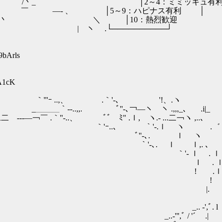
‐ ￣ / /丶_ │2～4：ミミッキュ有利 
-‐ ´ ／ ￣ ―- 、 │5～9：ハピナス有利 │
＼＞ . -―' ／丶 ＼ │10：熱烈歓迎
-一=ﾆ´/ ＼ | ヽ .└──────────┘
9bArls
6A1cK
.,、 .｀'-､ '!、.ヽ ,
. ﾞ''-､￢―ヽ ヽ .,,,_、 .i|_
.｀''-..、 ﾞﾞゞﾐ" .ｌ, ヽ.- ...二￢ヽ ,..､
――"´ ｀'ｰ..、 ｀'-.ｌ ヽ .゛ ¨ ｰ 
i-‐―/ ./ ﾞ''-､. ｌ ヽ .
.! ./ ./ ｀'-､. ｌ ｌ,. ､ 
/.! ｀'‐ ｌ . ｌ .｀'-､
 / | ｌ . ｌ .｀'
￣" ｀"''て ! .
" │ ! .ｌ
ｌ |. ｌ ,ﾞ
、 ! .ｌ.-
.. ‐',ﾞ. l ｌ,
-''',ﾞ / '´ .| .ｌ