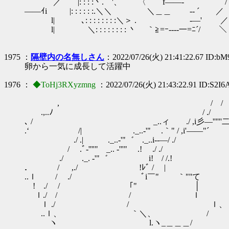
／ |: : : :丶. '、 〈 f――
――ｲi |: : : : : :.＼＼ ＼＿＿ 
l| ､: : : : : : : :
l| ＼: : : : : : : : 丶 ｀≧=ｰ---
1975 ：
隔壁内の名無しさん
：2022/07/26(火) 21:41:22.67 ID:bM
卵から一気に成長して活躍中
1976 ：
◆ToHj3RXyzmng
：2022/07/26(火) 21:43:22.91 ID:S2I
,ゝ / / ｀'''ｰ .
.,..ﾉ / ./ _＿＿＿｀--..,,
､ / _..ィ ./ ,i彡―''''''二二 ---―￢￣ 
.‘ /| ._..-'" .｀" / ,i'
./ .| ._..-'"゛ ._..
/ .ﾞ‐''''" _.. -'''" 
./ ._. -'"゛ i! / 
． / ,./ !ﾚﾞ
..ｌ / ./ ﾞi
! ./ / ｢
ｌ./ / / 
ｌ ./ / ｌ
..ｌ、 ｀＼、 / _
ヽ l.ヽ_＿＿＿/ _..