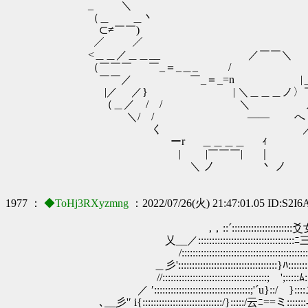
_ゝ ＼ ∨
（＿ ＿丶 / 
⊂≠￣￣) 
／ ／ 
<＿＿／＿＿__ ／￣￣＼ 
（￣￣￣ ￣_＝_＿_ /
￣￣／ ￣_＝_=n |＿ /
|／ ／} | ＼＿＿＿ノ〉￣
（＿／ / / ＼ ノ 
＼/ / ―― へ 
ゝく 
ーr ＿＿＿＿ ｨ
| |￣￣￣| ｜
＼ ノ 丶 ノ
1977 ：
◆ToHj3RXyzmng
：2022/07/26(火) 21:47:01.05 ID:S2I
,，::´::::::::::::::::::::::爻女
乂__／:::::::::::::::::::::::::::::::::::
/::::::::::::::::::::::::::::::::::::::::::::
＿彡'::::::::::::::::::::::::::::::::::::}ﾊ:::::::
//::::::::::::::::::::::::::::::::::::::; ';:::::ﾑ:
／ ′:::::::::::::::::::::::::::::::::::;'´u}::/ }:
､__彡'′ i{:::::::::::::::::::::::::::::/}:::::/云ﾆ==ミ:::::::‐