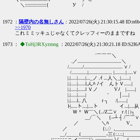
＼:::::::::::::::::{ У /
1972 ：
隔壁内の名無しさん
：2022/07/26(火) 21:30:15.48 ID:n6
>>1970
これミミッキュじゃなくてクレッフィーのままですね
1973 ：
◆ToHj3RXyzmng
：2022/07/26(火) 21:30:21.18 ID:S2I
¨￣￣￣＼
.／...................................＼
/.........../............................... ∨ /
/.............|................... |.........|.....∨
|.|.....|......|..._ノ .ｲ ...人＼_|.......|
|.|.....|......l,んﾊ ﾉイ んトＶ......|
|.|.....|......l Ｖノ Vﾉ |....
|.|.....|......| ′ │.....|
|.|.....l.. 八 r ┐ /|.......|
ﾄ|.....ト....|....ト イ...|....从
Ｗ＾ Ｗ¨¨¨＼{../Ζ二∨ r /| | |┐
__/⌒＼ {‐‐┴ ┤ /￣￣∨
／ ＼ﾊ V_ 
／ {:.:〉,__________＼
__/_____{__________‐三{:.:.:.|_______
|ﾆﾆﾆﾆﾆﾆニ.イ¨¨¨¨¨¨¨|＼:::::::::::::: ∨ __./|