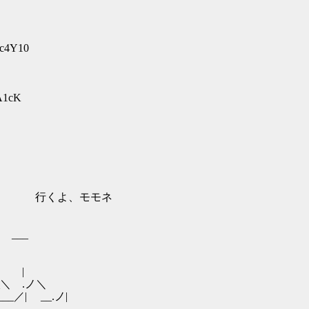
bc4Y10
6A1cK
...| 行くよ、モモネ
 ___
|
 .ノ＼
__／| __.ノ|