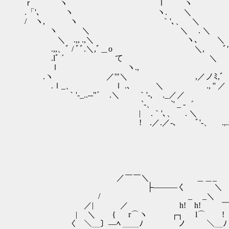
ｒ ヽ ｌ ヽ _..-
.「'､ ヽ ヽ. ＼ _..-''
/ ヽ, ヽ ｀'､、 ＼ _.
ヽ ＼ ＼ . ＼ ,..-'
＼ .,, .,＼ ヽ､ ＼ ._
.,,、ﾞ / ﾞﾞ.＼,ﾞ＿ο ＼,
.lﾞ ´ て ＼ ｀'-.
ｌ ヽ., ＼ ｀''- ,
.ヽ ／'"＼ ,／ノﾐ,ﾞ ｀''ｰ
.ｌ_、 ｌ .､ ＼ ., '' 
｀'-_..--"´ .＼ ｀'-, ._／／ 
`-、 `' _ ‐゛ _..-
| .｀'､、 . ＼ .,,, -''
! .／.／-､ ﾞ'-、 .,
／￣￣＼ ＿＿_
├―――く ＼
/ _ _＼ 
／| ／ h! h! ￣
| ＼ { r⌒ヽ ┌┐ l⌒ゝ !
〈￣＼＿〕―ﾍ ＿＿ﾉ ノ ＼＿ﾉ