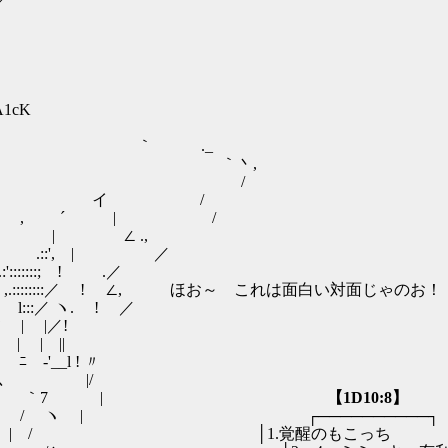
／
6A1cK
｀ ._
 ｀丶,
 /
 /
 | /
| ∠ .,
', | ／
:; ! .／
::／ ! ∠, ほお～ これは面白い対面じゃのお！
l:::／ ヽ. ! ／
 | |／!
| ||
l ! 〃
､ |/
￣ ｀7 |
【1D10:8】
┌──────────┐
ﾆ７ | / │1.覚醒のもこっち .