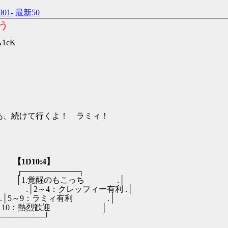
901-
最新50
う
6A1cK
.....| さあ、続けて行くよ！ ラミィ！
∨Ｗ
【1D10:4】
───────┐
1.覚醒のもこっち .│
2～4：クレッフィー有利 .│
9：ラミィ有利 .│
___ │10：熱烈歓迎 │
───────┘