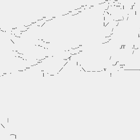
''',ﾞ -'".、 , ,
',ﾞ -'" _/｀ﾞ''". l .l
.-'"_..-'" .'ヽ, .ゝ 
"_..-'" ｌ . _,,.〉
..-'"ﾞ., ／ l／ ./ ,ィ 
 ﾞ''-､, .'"゛.,..-'´ / 
.,ﾞ ,..-'´ i､ !
,, _..-'´ ,.i!ﾞ.
 ､、 ._..-'" ,i'l′ .!_,
／ ｀''-..、 ｀ﾞ._,, ‐'″
｀''ｰ､、 . _..-'"゛ .,,イ /
'"´ ／ ｌ, .,ﾉﾞ,,,、
″ ,, ／ .＼＿＿＿. v . ´ﾞ―――
.. -'"゛ l ｀─゛ !
|
＼
 ⌒l