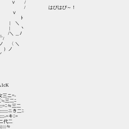
 /
はぴはぴ～！
∨
ﾄ
| ＼
 | 丶
＼ ＿ﾉ
/
〈 ＼
）ノ
／
6A1cK
三ニ=-
ﾆ三≒三二ﾆ
::::=ﾆ≒三二
:::::::ニき二ﾆ
::::-=キﾆ=
:::ニ代二
|::::≒