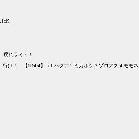
6A1cK
ィ扎ﾉ 戻れラミィ！
| ぇ/ 行け！
【1D4:4】
（1.ハクア 2.ミカボシ 3.ゾロアス 4.モモ