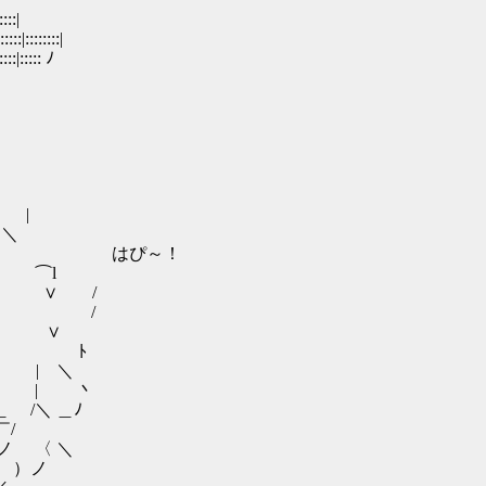
::|
:|::::::::|
::|::::: ﾉ
|
＼
 ! はぴ～！
 ⌒l
 /
 /
∨
ﾄ
| ＼
 | 丶
＼ ＿ﾉ
/
〈 ＼
）ノ