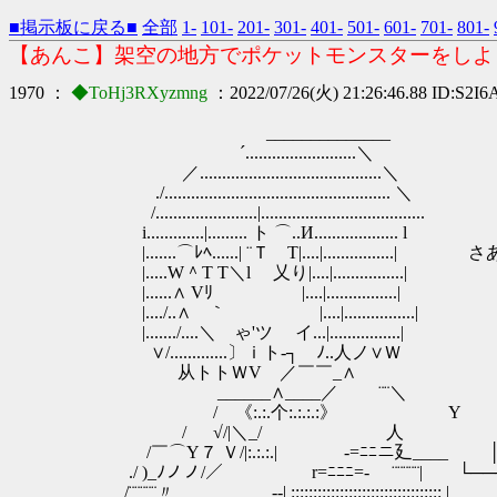
■掲示板に戻る■
全部
1-
101-
201-
301-
401-
501-
601-
701-
801-
【あんこ】架空の地方でポケットモンスターをしよ
1970 ：
◆ToHj3RXyzmng
：2022/07/26(火) 21:26:46.88 ID:S2I
______________
´.........................＼
／.........................................＼
./................................................... ＼
/.......................|.....................................
i.............|......... ト ⌒..И................... l
|.......⌒ﾚﾍ......| ¨Ｔ T|....|...........
|.....W＾T T＼l 乂り|....|................|
|......∧ Vﾘ |....|................|
|..../..∧ ｀ |....|................|
|......./....＼ ゃ'ツ イ...|................|
∨/.............〕ｉト‐┐ ﾉ..人ノ
从トトＷV ／￣￣_∧ ┌───
______∧____／ ¨¨＼ │
/ 《:.:.个:.:.:.:》 Υ .│
/ √/|＼_/ 人 .│5～
/￣⌒Y７ Ｖ/|:.:.:.| -=ﾆﾆニ廴_
./ )_ﾉノノ/／ ￣ r=ﾆﾆﾆ=‐ ¨¨¨¨¨| └───
/¨¨¨¨¨〃 -‐| :::::::::::::::::::::::::::::::::: |