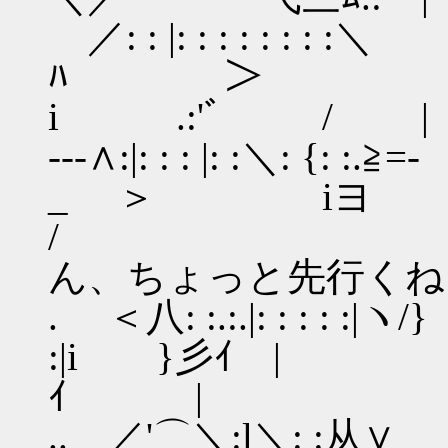
／: : |: : : : : : : :＼ く:
ﾊ ＞
i .:'ﾞ / |
---∧:|: : : |: :＼: {: :.
_ ＞ 
/ ｱｯｱｯ
ん、ちょっと先行くね
. ＜八: :.:.|: : : : :
:|i }彡ｲ 
ｲ |
.. ／'⌒＼:l＼: :从∨