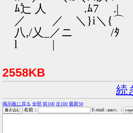
ﾑ辷 人 .ﾑ7 .|
／ ／ ＼}i＼{⌒ Ⅵ_
八,/乂_／ニ
l |
2558KB
続
掲示板に戻る
全部
前100
次100
最新50
名前：
E-mail
：
（省略可）