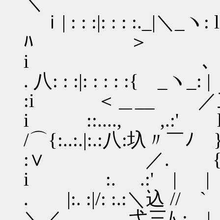
＼
ｉ| : : :|: : : :._|＼_
ﾊ ＞ ..
i ゝ､
. 八: : :|: : : : :{ _ヽ_: 
:i ＜＿__
i ::...., ,.:' 
/⌒{:..:.|:.:八:圦〃￣ﾉ 
:∨ ／. 
i :. .:' | |
. |:. :|/: :.:＼込 //
＼／ 弋三ﾑ.