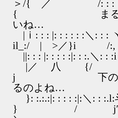
＞/{ ／ /: : : ｋ
{ まるで無垢
いね…
|ｉ: : : |: : : : : :＼: :
il_:/ | >／}i /:,ｒ
||: : : |: : : : :|: : 
|／ 八 {
j 下の棒、き
るのよね…
}: :.:.:|: : : : :|:＼: : :
} / j′ ,