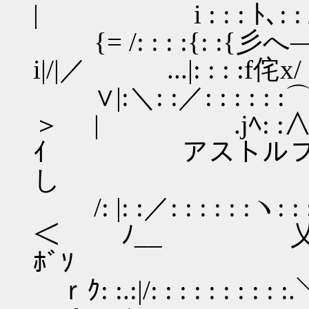
| i : : : ﾄ､: : / ゞ┘
{= /: : : :{: :
i|/|／ ...|: : : :f侘x
∨|:＼: :／: : : : : 
＞ | .jﾍ: :∧ ゛ ､ :/:
ｲ アストルフォ
し
/: |: :／: : : : : :ヽ
＜ ﾉ__ 乂: ∧ っ
ﾎﾞｿ
ｒｸ: :.:|/: : : : : : : : 