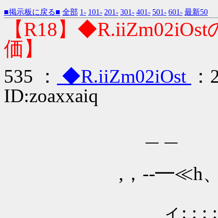
■掲示板に戻る■
全部
1-
101-
201-
301-
401-
501-
601-
最新50
【R18】◆R.iiZm02
価】
535 ：
◆R.iiZm02iOst
：2
ID:zoaxxaiq
＿＿
,，--━≪h、: :
__ィ: : : : : : : :