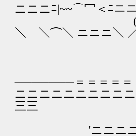
ニニニﾆ|~~⌒冖＜ﾆニ
(＿,,.､丶.:7´人:
＼￣＼⌒＼ ニニニ＼ ／
───────＝＝＝＝
ニニニニニニニニニニ
三三
'ニニニニニ