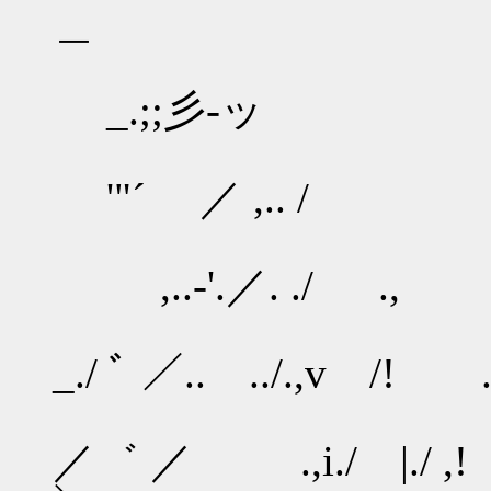
＿ r──
_.;;彡-ッ 
'"´ ／ ,.. / .
,..-'.／. ./ ., ｌ
_./ ﾞ ／.. ../.,v /! 
／゛ ／ .,i./ |.