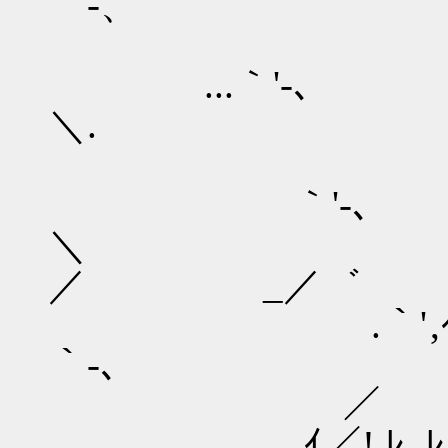
／
...｀'-､
／ 
｀'-
／ _／゛
.｀' ,ｲ
｀
／ ,
,ｲ／! ﾚ 