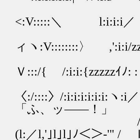
,::::|:::＼__
<:V:::::＼ l:i:i:i／〔:i:i:
,::'Λ、:
ィヽ:V::::::::〉 ,':i:i/zz
ﾉ:::: Λ~''
Ｖ:::/{ /:i:i:{zzzzzｲ
／jﾊ:::::
〈:/::::〉/:i:i:i:i:i
「ふ、ッ――！」
/ ｛ l::ﾄ:::
(l:／l,'｣l｣l｣ﾉ＜＞-'"