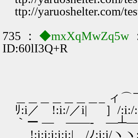
ttp://yaruoshelter.com/t
735 ：
◆mxXqMwZq5w
：
ID:60lI3Q+R
＿＿＿＿＿＿＿_ ィ⌒￣ｨi::::
ﾘ:i／ !:i:/／i| ］/:i:/:
｀ー ― ――‐ ―┴―/V::／:
!:i:i:i:i:i:| /ﾉ:i:i/ヽヽ: