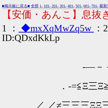
■掲示板に戻る■
全部
1-
101-
201-
301-
401-
501-
601-
701-
最新5
【安価・あんこ】息抜き
1 ：
◆mxXqMwZq5w
：20
ID:QDxdKkLp
-―－－― 
．-=≦Ξ三Ξ≧=-
／ ／≠三三三ΞΞ三