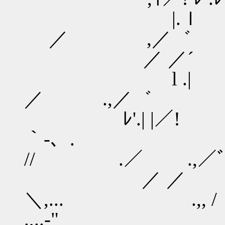
|
／ ,／゛
／ ／´ 
l .
／ .,／゛
ﾚ'.| |／!
｀-、.
// .／ .,／
／ ／ __
＼,... .,, /
.,..‐"