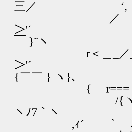
三／ ‘, 
／ ／￣ ヽ 
＞'´ ､ }三
￣ }¨ヽ
r＜＿_／_ .
＞'´ } ＼
{￣￣ } ヽ}､
{ r===ミ､
/{ヽノ三三三三三
ヽﾉ7｀ヽ
,ｨ´￣￣｀