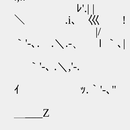
ﾚ'.| | /´ 
＼ .i､ 巛 ! , '/
|/ .´
｀'-､. .＼.-、 ｌ｀､
｀'-､ .＼,'-.
／／ ,
ｲ ｯ.｀'-､
|/ 
＿___Z ￣
── /