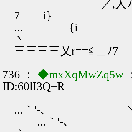
／,人ﾉ 三三三
7 i}
... {i
丶 ／／:
三三三三乂r==≦＿ﾉ7
736 ：
◆mxXqMwZq5w
：
ID:60lI3Q+R
...｀'-､ 
...｀'-