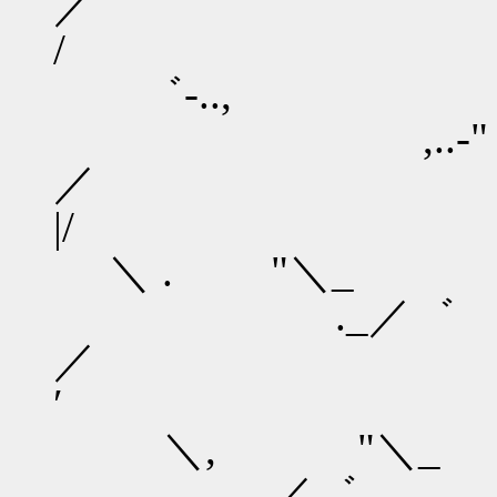
／
/ 
゛‐..,
,..‐" 
＼ . "＼_
._／゛ 
／
＼, "＼_
._／゛ 