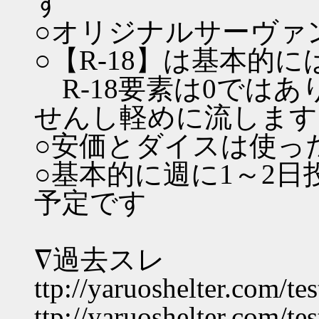
す
○オリジナルサーヴァ
○【R-18】は基本的
R-18要素は0では
せんし軽めに流します
○安価とダイスは使っ
○基本的に週に1～2
予定です
∇過去スレ
ttp://yaruoshelter.com/t
ttp://yaruoshelter.com/t