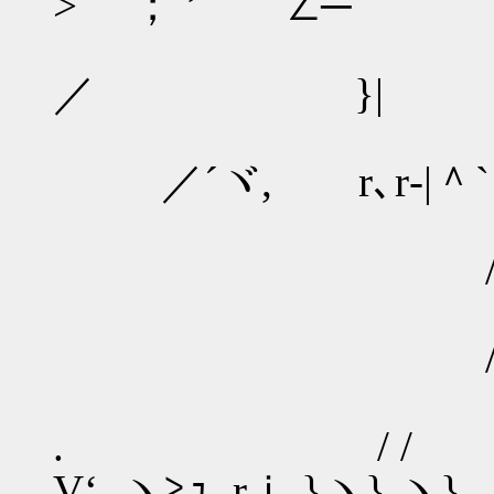
> ； ’ ∠─
／ }|
／´ヾ, r､r‐|＾`
/／ 
. 
V‘.,ヽ≧ｭ,,rｉ }ヽ} 