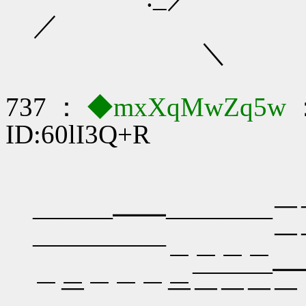
＼
737 ：
◆mxXqMwZq5w
：
ID:60lI3Q+R
―――━━――――￣
―――――＿＿＿＿￣
＿＿＿＿＿＿―――━
＿￣＿＿＿￣￣￣￣￣