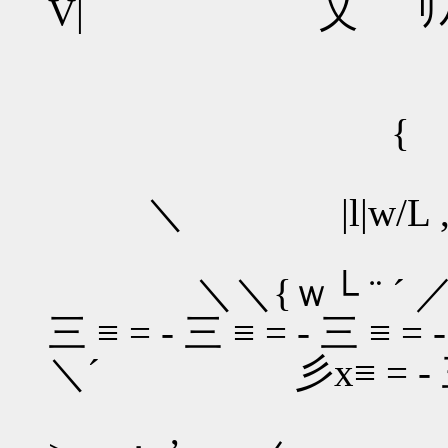
V| 乂 ﾘﾉ}
{
＼ |l|w/L ,
＼＼{ｗ└ ¨ ´ 
三 ≡ = - 三 ≡ = - 三 ≡ = -
＼´ 彡x≡ = - 三 ≡ = 