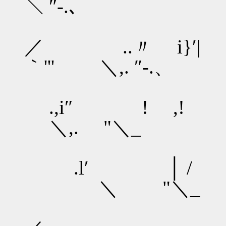
＼ ″‐.、
,.
／ ..〃
｀'''ゝ ＼,. ″‐.、
,..
.,i″
＼,. "＼_
_／゛
.l′
＼ "＼_
_