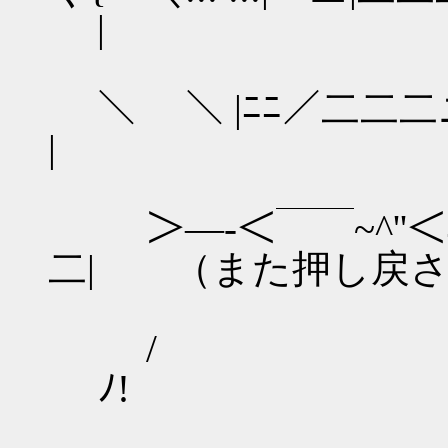
|
＼ ＼ |ﾆ
|
＞―‐＜￣￣~^''＜
二| （また押し戻さ
/ ／ ＼
ﾉ!