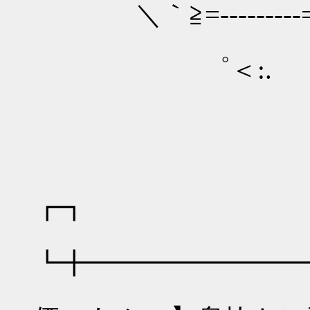
＼｀≧=‐-------‐=
゜＜:. 人
┏┓
┗╋━━━━━━━━