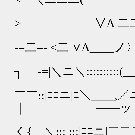
└― 
> ∨Λ 二二 ＼{ 
/::
-=二=- <二 ∨Λ____
{:: ::
┐ -=|＼ニ＼:::::::::
＼／￣
￣￣::|ﾆﾆニ|ﾆ＼
｜ 「――ッく
く{ ＼::: :::