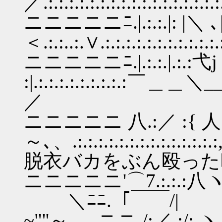
／.:.:.:.:.:.:.:.:.:.:.:.:.:.:.
ニニニニニﾆ.|.:.:.|: |＼ ､|.:
＜.:.:..:.∨.:.:.:.:.:.:.:.:
ニニニニニﾆ.|.:.:.|.:.:弋j
:|.:.:.:.:.:.:.:.:.:￣＿＿＼__
／ ﾛｰ
ニニニニニ 八.:／ :{ 人:. 乂
～､、.:.:.:.:.:.:.:.
脱衣バカをぶん殴った
ニニニニニ'⌒7.:.:.:八ヽ ＼
＼ﾆﾆ.「￣￣/|
~"''～､、ニニ./:／.:/: ヽ