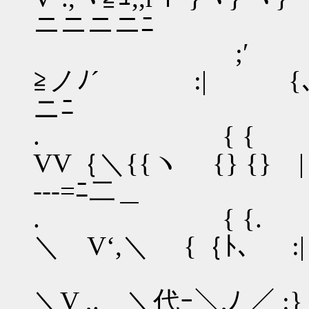
ニニニニﾆ
;′ -―‐-
≧ノﾉ´ :| ゝ{､ 
ニﾆ
. {
VV｛＼{{ヽ {} {}
---=ﾆ二＿
. {
＼ V‘,＼ ゝ{｛ﾄ､ :
;
＼V ,. ＼代ｰ＼,ﾉ ／ :