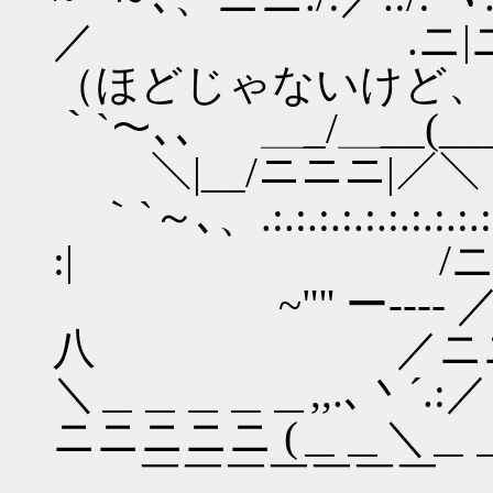
／ .ニ
（ほどじゃないけど、
｀`～､、 ＿_/＿__(_
＼|__/ニニニ|／＼
｀`～､、.:.:.:.:.:.:.:.:.:.:
:| /ニニ＜
~"'' ー---- ／ ／
八 ／ニニニニ
＼＿＿＿＿＿,,.､丶´.
ニニニニニ (＿＿＼＿＿
￣￣￣￣￣￣￣ ／／: