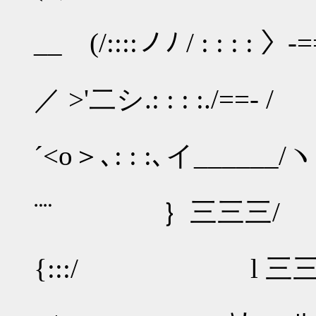
乂 ゛'ヽｒ
__ (/::::ノﾉ / : : 
＼
／ >'二シ.: : : :./==
／
´<o＞､: : :､イ____
/:
¨¨ ｝三三三/ }
{:::/ l 三三 /}