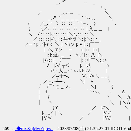
_､‐''゛￣￣ ‐- _
丶、
／ _､-─‐- _ ＼
_､‐''゛＿＿＿＿ ｀`～､、 ＼
/ ／_､‐''゛: : : : : : : : ｀`～､ } ､
{ {／: : : : : : : : : : : : : : : : :|:入＿＿ ｣
＼ ﾉ : : : : |､: : : : : : |＼ﾄ､: : : : : ＼
／ : : : : : |-＼ : : 斗ｬﾋう＼: |:＼: :丶、
／-‐ '' |: : 斗ｬぅ ＼:｣ ヾrソ |: V:|:
|: :＼ヾソ ─ u |: : : |: : |
|: |: 込､＿ - ^ ／| : : 八: |＼
|八: : |: 〈￣￣ |: : /｢￣＼:_;>
ﾉ |:∨ ┬＜￣￣ |: : |八 ヽ
ﾉ/／人＿~''＜､ﾚI: |/∧ |
／-‐个ｰ-､ ∨.:|ﾉv ＼＿_
／ ‐ ､‐┴─-､ ＼| ∨ 〉
,´ /⌒′ こ _.ノ､ ＼| {
| ｲ ｀`～､、 ＼ Λ
| ｛ 丶 ＼ Λ
｜ ヽ |＼ | ＼Λ
}Υ ／ |//＼| ＼
|､_,ノ｜＼ ／ |V //| 
|Ｖ/// ／ | V//| |
569 ：
◆mxXqMwZq5w
：2023/07/08(土) 21:35:27.01 ID:OTV