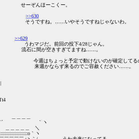
＼: :丶、 せーぞんほーこくー。
: : |
>>630
 |＼ そうですね。……いやそうですねじゃないわ。
 |
>>629
うわマジだ。前回の投下4/28じゃん。
流石に間が空きすぎてますね……。
ちょっと予定で動けないのが確定してるのが心
らず来るのでご容赦ください……。
|
Tt4
＿
｀ヽ
＿ ＼
:::::::o｀ヽ
:ヽ｀/ うわ未来になってる。