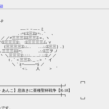
0
Lp
- ミ
- .｀ ､
三Ξ＝､ ヽ
三三三三厶 ∨
. .:.:Ξ三三｝. }
:.:Ξ三ヲ .ﾉ
...: .:.:Ξ／ ／
..＞ ＇ イ
-‐=≦ ／
 ＞ ゜
 ┏┓
━━━━━━━━╋┛
種聖杯戦争【R-18】
━━━━━━━━╋┓
 ┗┛
レです。