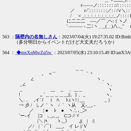
r――-ノ: : : : : : : ::/: : : : : : : : : : 
／ r‐'´: : : : : : : :／: : /∨＼:
/ ＜_:_:_:_:_:_:_:_:_:_ノ: : : : l┬┬∧
に二二二 ―-／￣ ,ヘ: :| ヽノ 
' ――― - 二ﾆヽ＿_(＿)∧.._" r-―
563 ：
隔壁内の名無しさん
：2023/07/04(火) 19:27:35.02 ID:Bml
（多分明日からイベントだけど大丈夫だろうか）
564 ：
◆mxXqMwZq5w
：2023/07/05(水) 23:10:15.49 ID:anX3
＿＿
, ＜¨¨ ｀丶
∠ ヽ 、
_∠ ヽ、
_ __ ＿ 、__＿ ヽ
! ,, ´＿＿＿＿__||。} 、_ ヽ、
＼.． ,イ¨ﾉ i ﾊ. ﾄ.iヽ! | __
ｰ= 彡 / |､ノ｀ヽ / ｀ ヽ从 乂‐__, -
／ | ● ﾚ ● ヽ.', ､_＞ 
`ー-イ |⊃ ､_,､_, ⊂⊃ //ヾ
|＼ |ﾍ ゝ._） ,j| | /|
／/ |｀/⌒l ___, イ レ |/ V 