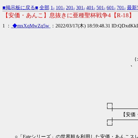
■掲示板に戻る■
全部
1-
101-
201-
301-
401-
501-
601-
701-
最新5
【安価・あんこ】息抜きに亜種聖杯戦争4【R-18】
1 ：
◆mxXqMwZq5w
：2022/03/17(木) 18:59:48.31 ID:QDxdKk
-―－－― 
．-=≦Ξ三Ξ≧=
／ ／≠三三三ΞΞ三
′/Ξ三三三Ξ:. :Ξ
{: {三三三三Ξ:.:.. . . 
､ ､三三三ΞΞ=:. ..
丶 ＼三三三Ξ:.:.:.:.. ... 
t．` ＜三三Ξ:.＿ 
＼｀≧=‐------
゜＜:. 人
┏┓
┗╋━━━━━━━━━━━━
【安価・あんこ】息抜きに亜
┏╋━━━━━━━━━━━━
┗┛
○「Fateシリーズ」の世界観を利用した安価・あんこス