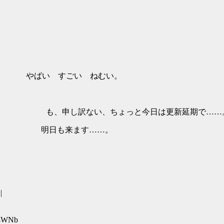
 : |￣￣ やばい すごい ねむい。
 も、申し訳ない、ちょっと今日は更新延期で……
」 明日も来ます……。
|
54WNb