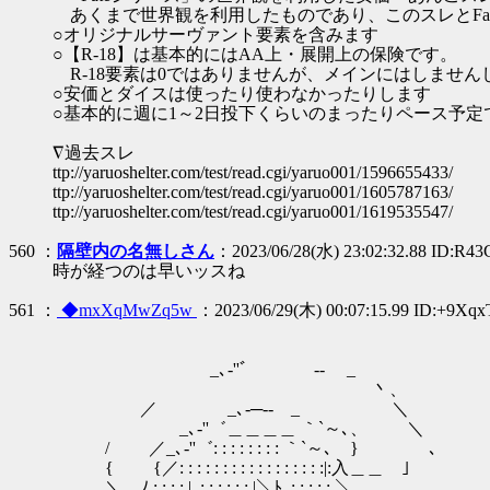
あくまで世界観を利用したものであり、このスレとFa
○オリジナルサーヴァント要素を含みます
○【R-18】は基本的にはAA上・展開上の保険です。
R-18要素は0ではありませんが、メインにはしません
○安価とダイスは使ったり使わなかったりします
○基本的に週に1～2日投下くらいのまったりペース予定
∇過去スレ
ttp://yaruoshelter.com/test/read.cgi/yaruo001/1596655433/
ttp://yaruoshelter.com/test/read.cgi/yaruo001/1605787163/
ttp://yaruoshelter.com/test/read.cgi/yaruo001/1619535547/
560 ：
隔壁内の名無しさん
：2023/06/28(水) 23:02:32.88 ID:R4
時が経つのは早いッスね
561 ：
◆mxXqMwZq5w
：2023/06/29(木) 00:07:15.99 ID:+9Xqx
_､‐''゛￣￣ ‐- _
丶、
／ _､-─‐- _ ＼
_､‐''゛＿＿＿＿ ｀`～､、 ＼
/ ／_､‐''゛: : : : : : : : ｀`～､ } ､
{ {／: : : : : : : : : : : : : : : : :|:入＿＿ ｣
＼ ﾉ : : : : |､: : : : : : |＼ﾄ､: : : : : ＼