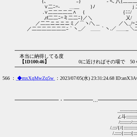
{､ ｀¨¨¨¨¨¨¨¨¨¨¨¨¨ﾆ} - ＜ 八{二二二
∨二ﾆ=- ＿__ }ﾉ ｊ二ﾆ/ _
.∨二二二二二∧ { ｛ﾆﾆ/ /二
,rf二二ﾆ=ミ二二ﾆ}／＼ 乂/ /i
／二二ニニニニミ／⌒ヽ/＼＿ ／＼_/=ニ
／二二二二二二二ﾆ｀ヽ_／￣＿＿｀ヽ.／＿＿_ ＼
━━━━━━━━━━━━━━━━━━━━━━━━━
本当に納得してる度
【1D100:46】
0に近ければその場で 50くら
━━━━━━━━━━━━━━━━━━━━━━━━━
566 ：
◆mxXqMwZq5w
：2023/07/05(水) 23:31:24.68 ID:anX3
━━━━━━━━━・━━━━━━…━━━━━━━━
..::::::::::::::::::::::::::::::::
∠斗:::::::::／:::::::/.::::::::::
/:::::::::/:::::::::::/::::::::::::::
/.:::/{/{:::::::::::/::::::/::/}::}::::
/.:::::{::::::{::::::::::{:::／:メ､}::}