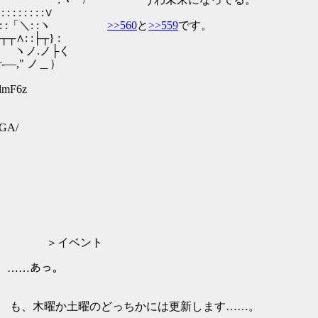
: : : :∨
 : : :「＼: :ヽ
>>560
と
>>559
です。
: :├┬} : ゝ
ヽノ.ノ├く
," ノ＿）
dmF6z
AGA/
 _ ） ＞イベント
……あっ。
も、木曜か土曜のどっちかには更新します……。