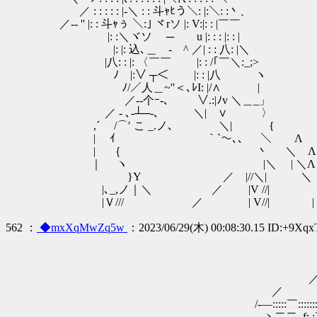
／ : : : : : |-＼ : : 斗ｬﾋう＼: |:
／-‐ '' |: : 斗ｬぅ ＼:｣ ヾrソ |: V:|: : |￣￣
|: :＼ヾソ ─ u |: : : |
|: |: 込､＿ - ^ ／| : : 八:
|八: : |: 〈￣￣ |: : /｢￣＼:_;>
ﾉ |:∨ ┬＜￣￣ |: : |八 ヽ
ﾉ/／人＿~''＜､ﾚI: |/∧
／-‐个ｰ-､ ∨.:|ﾉv ＼＿_」 
／ ‐ ､‐┴─-､ ＼| ∨ 〉 
,´ /⌒′ こ _.ノ､ ＼| {
| ｲ ｀`～､、 ＼ Λ 今週は
| ｛ 丶 ＼ Λ 来週かな
｜ ヽ |＼ | ＼Λ
}Υ ／ |//＼| ＼
|､_,ノ｜＼ ／ |V //| 
|Ｖ/// ／ | V//| |
562 ：
◆mxXqMwZq5w
：2023/06/29(木) 00:08:30.15 ID:+9Xqx
＿＿＿
／´ 
／ ＿＿＿＿
/-―:::::￣::::::::::::::::::::::
＿ヽ二二_f: :￣￣￣￣￣ 