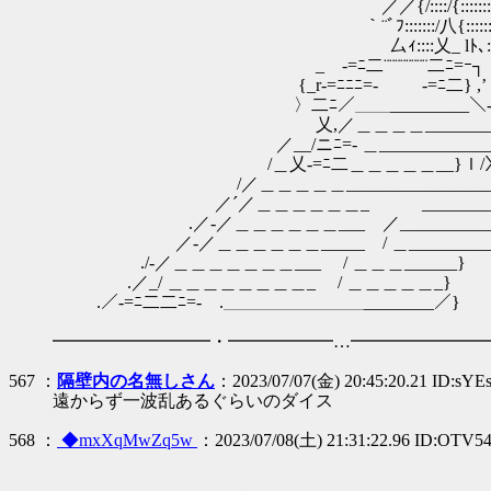
／／{/::::/{::::::::::}斧=ﾐ､ {:/}:::
｀¨ﾞﾌ:::::::/八{:::::::{:└┴｀ }:
厶ｨ::::乂_ lﾄ､:::{ 〈/{ﾉ
_ -=ﾆ二¨¨¨¨¨¨¨¨二ﾆ=ｰ┐ }゛
{_r‐=ﾆﾆﾆ=‐ ￣￣ ‐=ﾆ二} ,’ _
〉二ﾆ／＿＿_________＼-// 
乂,／＿＿＿＿_________}’ｊ
／__/ニﾆ=‐ ＿_____________ﾄ､
/＿乂‐=ﾆ二＿＿＿＿＿__}ｌ/〉ﾄ
/／＿＿＿＿＿______________
／´／＿＿＿＿＿＿_ ________
.／-／＿＿＿＿＿＿___ ／_______
／-／＿＿＿＿＿＿_____ / ＿__________
./-／＿＿＿＿＿＿＿___ / ＿＿＿__
.／_/ ＿＿＿＿＿＿＿＿_ / ＿＿＿＿＿_}
.／-=ﾆ二二ﾆ=- .＿＿＿＿＿＿＿＿________／}
━━━━━━━━━・━━━━━━…━━━━━━━━
567 ：
隔壁内の名無しさん
：2023/07/07(金) 20:45:20.21 ID:sYE
遠からず一波乱あるぐらいのダイス
568 ：
◆mxXqMwZq5w
：2023/07/08(土) 21:31:22.96 ID:OTV