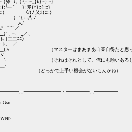
::_}i/}::{::::}
 斧{^}::{::::}
 乂:l{::::}
{ :::八:ﾉ
__ 人/
⌒´ ／
=- _／、
{二二ﾆﾆ〉
､ニ／
____{∧ （マスターはまあまあ自業自得だと思っ
∨
_____} （それはそれとして、俺にも願いあるし
_}
____} （どっかで上手い機会がないもんかね）
━━━━…━━━━━━━━・━━━━━…━━━━━
suGsn
54WNb