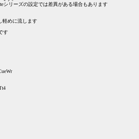
teシリーズの設定では差異がある場合もあります
し軽めに流します
です
3CueWr
Tt4