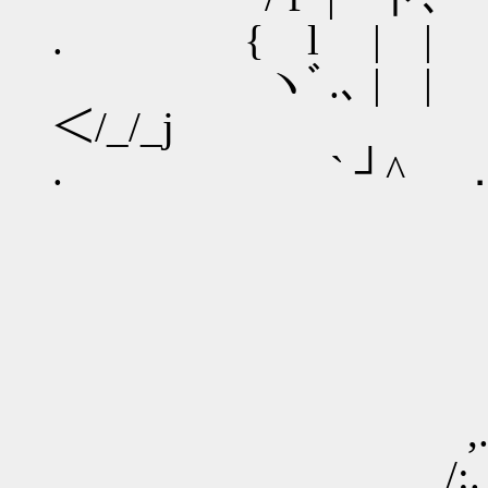
. { l | | ｀ ー'
ヽﾞ.､ | |
＜/_/_j
. ` ┘^ ．
｀ ＜ {.
_ -――
,..:.:.:_､-‐…
/:.／_)X(__)X(_