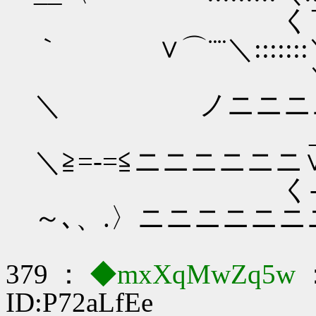
く￣￣￣⌒≧=
｀ ∨⌒¨¨＼:::::::
＼‐=ニ ｡ｓ≦
＼ ノニニニニ
_ノﾆ／::::
＼≧=‐=≦ニニニニニニ∨:
く‐=Y (:::::
～､、.〉ニニニニニニニ=‐ミ
379 ：
◆mxXqMwZq5w
：
ID:P72aLfEe