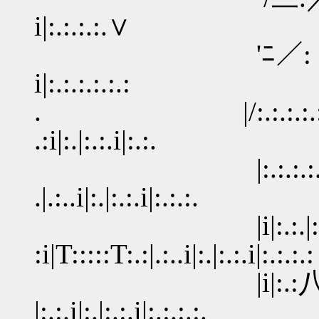
i|:.:.:.:.∨
'ﾆ／: .. i|:.:.:.:.:.
i|:.:.:.:.:.:
. |/:.:.:.:.:.:.:i|:.:.:.
.:i|:.|:.:.i|:.:.
|:.:.:.:.:.:.:人:.:.:
.|.:..i|:.|:.:.i|:.:.:.
|i|:.:.|:.:T:::
:i|T:::::T:.:|.:..i|:.|:.:.i|:.:.:.:
|i|:.:八 ､:::ﾉ
|:.:.i|:.|:.:.i