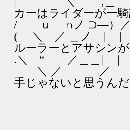
| ＼ ,＿
カーはライダーが一騎
/ ｕ ∩ノ ⊃―）
( ＼ ／ ＿
ルーラーとアサシンが
.＼ “ ／＿＿| |
＼ ／＿＿＿
手じゃないと思うんだ
＿_