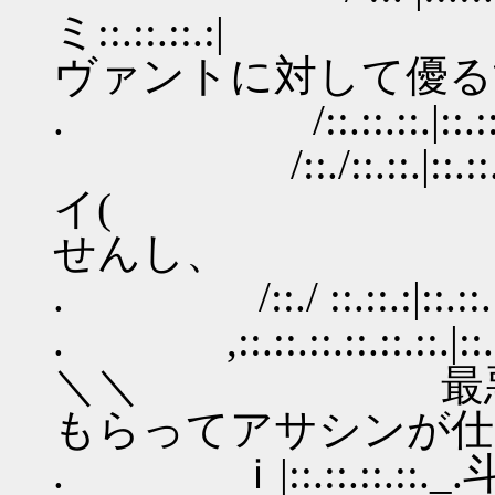
ミ::.::.::.:
ヴァントに対して優る
. /::.::.::.|::.::.::.
/::./::.::.|::.::
イ( アサシ
せんし、
. /::./ ::.::.:|::.
. ,::.::.::.::.::.::.|::
＼＼ 最悪、ル
もらってアサシンが仕
. ｉ|::.::.::.::._.斗::.: