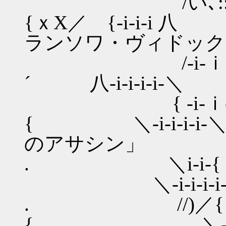
/い､:::;;;:::: { :
{ｘX／ {-i-
ランソワ・ヴィドック
/-i-ｉ-{ {
´ 八-i-i-i-i-＼
{ -i-ｉ-{
{ ＼-i-i-i
のアサシン」
. ＼i-i-{
＼-i-i-i-i
. //)／{
{ ＼-i-i-i