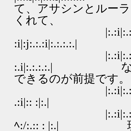
て、アサシンとルーラ
くれて、
|:.:i|:
:i|:j:.:.:i|:.:.:.:.|
|:.:i|:.:.:込
:.i|:.:.:.:.
できるのが前提です。
|:.:i|:.:.:.| 
.:i|:: :|:.|
|:.:i|:.:.:.
ﾍ:/:.:: : |: