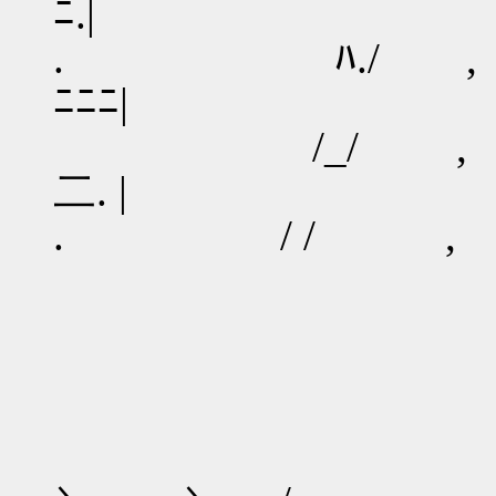
ﾆ.|
. ﾊ./ , ﾟ｡¨
ﾆﾆﾆ|
/_/ , ｌ／ 
二. |
. / / , ﾊ／ﾆ
_ -ﾆ::::
､丶`:::::⌒