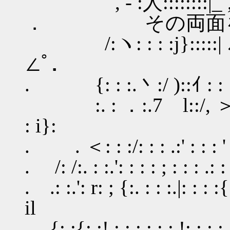
, - :人::::::::|_ ,Y´ '
． その両面を兼
/:ヽ: : : :j}:::::| ﾉ: 
∠ﾟ．
. {: : :.丶:/ )::ｲ : : :/ :
:. : ．:.7 l::/, ＞ ｡:
: i}:
. . ＜: : :/: : : .:' : : : ' :
. /: /:. : :.': : : : ; : : : .: :
. .: :.': r: ; {:. : : :.|: : : :{:
il
. {: :{: :! : : : : : : !: : : :. 