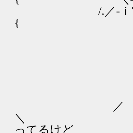
/.／-ｉ7 
{ )-iﾉ
＿＿
／
／ ─
／ （●
＼ 「数
ってるけど、