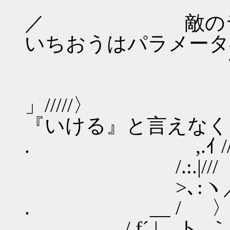
＿
／ 敵のランサ
いちおうはパラメータ
∨/r v'´ 
／V,l 
」/////〉 
『いける』と言えなく
. ,.ｲ //Y〈_
/.:.|///ゝ､ ｀ヽ
>､:ヽ／ ` ｀Y ! 
. __ / 〉′j .ｲ /}
/ f´ | ト､｀ ､ゞ 