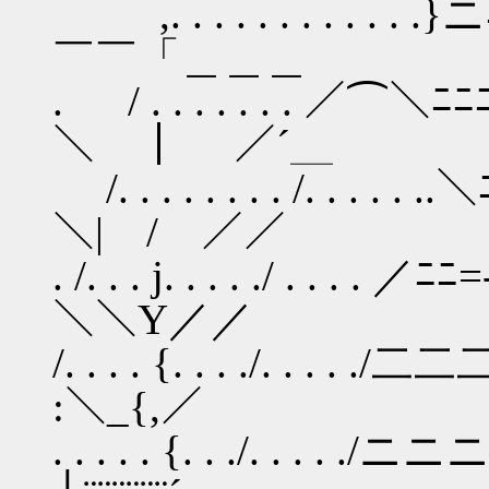
,. . . . . . . . . .
￣￣「＿＿＿
. / . . . . . . 
＼ ｜ ／´＿
/. . . . . . . . /. . . . .
＼| / ／／
. /. . . j. . . . ./ . . . 
＼＼Υ／／
/. . . . {. . . ./. . 
:＼_{,／
. . . . . {. . ./. .