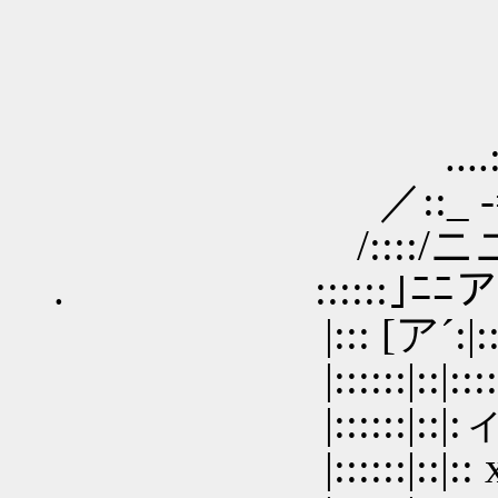
＿＿
....::::::
／::_ -=ニニニ
/::::/ニニニニニ
. ::::::｣ﾆﾆアｉ´ ::::
|::: [ア´:|:::|::::::::::
|::::::|::|::::|:::|::::::
|::::::|::|:ィ!: |⌒:::
|::::::|::|:: xf笊ミ:::