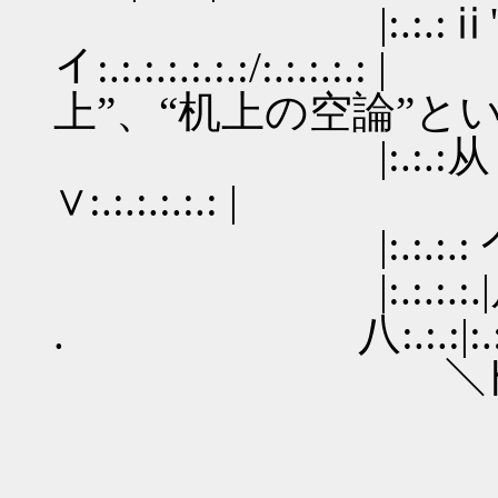
|:.:.:ⅱ'
イ:.:.:.:.:.:.:/
上”、“机上の空論”と
|:.:.:从 |
∨:.:.:.:.:.: |
|:.:.:.: 个=ｰ‐― ┬ |
|:.:.:.:.|从 :.:.:. |:
. 八:.:.:|:.:.:.＼ト|
＼ﾄヘ /. |.. .. ..
/. . |. . . ／ -
, . ..辷⌒>┐／´