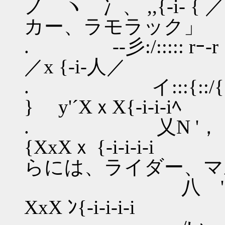
ノ ヽ 冫、 ,,{
カー、ラモラック」
. -‐彡:/::::: rｰ
／x {-i-人／
. イ:::{::
} y'´XｘX{-i-i-iﾍ
. 乂Ν '， { }
{XxXｘ {-i
らには、ライダー、マ
八 '， { .....} ..
XxX ﾝ{-i-i-i-i