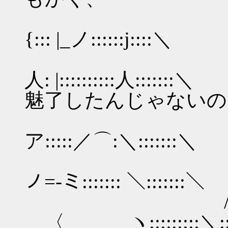
〈 人:乂::
{::: |_ノ::::::j::::＼
⌒＼:
人: |:::::::::
魅了したんじゃないの
/::::{::
ア:::::／⌒:＼:::::::＼
/::|:::|::
ノ=-ミ::::::: ＼:::::::＼
/::: |::
__〈 ヽ:::::::::＼:::