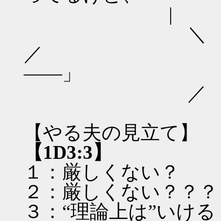
| （__
＼ ｀
／ 実
――」
／ ー
【やる夫の見立て】
【1D3:3】
１：厳しくない？
２：厳しくない？？？
３：“理論上は”いける