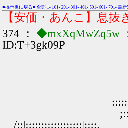
■掲示板に戻る■
全部
1-
101-
201-
301-
401-
501-
601-
701-
最新5
【安価・あんこ】息抜き
374 ：
◆mxXqMwZq5w
：
ID:T+3gk09P
,....::_;:
／:::::::{-
:::::::::::::::{-／:
;:::::::::::::
/::|:::::::::::::