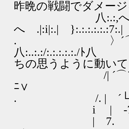
昨晩の戦闘でダメージ
八:.:,
へ .|:i|:.| }:.:.:.:.:.:7:.|
. 〉´⌒ゝ
八:..:.:/:.:.:
ちの思うように動いて
/| ´⌒フ （´￣￣. 
ﾆ∨
. /. | ´└───┴┘ L
i |ゝ-7｀¨¨¨¨¨¨¨¨´ 
| 7. , ∨三三 