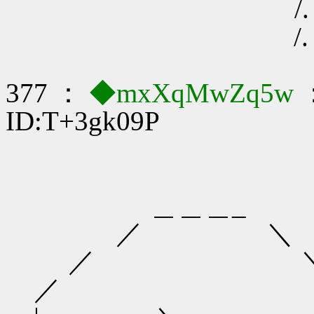
/. .厂ﾋ__/ .. .＼.
/. . L ／Λ . . . .
377 ：
◆mxXqMwZq5w
：
ID:T+3gk09P
＿＿＿_
／ ＼
／ 
／ 