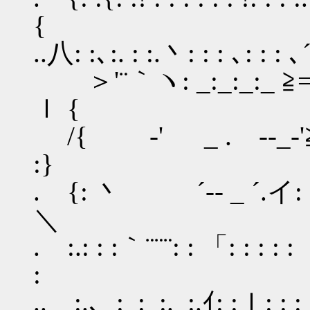
{
..八: :､:. : :.丶: : : ､: : : ､´: :
＞'¨｀ヽ: _:_:_:_ ≧=-
ｌ {
/{ ゝ ‐' _ . -‐_
:}
. {: 丶 ´-‐ _ ´.イ
＼
. :.: : :｀¨¨¨: : 「: : : : : 
:
.. :.､_:_:_:._:.ｲ: :ｌ: : : : 