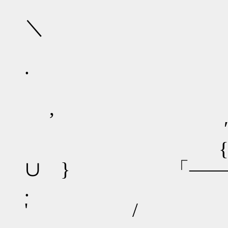
,
＼
/ ヽ、 _
.
/ ＿
,
′ ￣
{ "
∪ } 「――
. ､ ゝ
' /