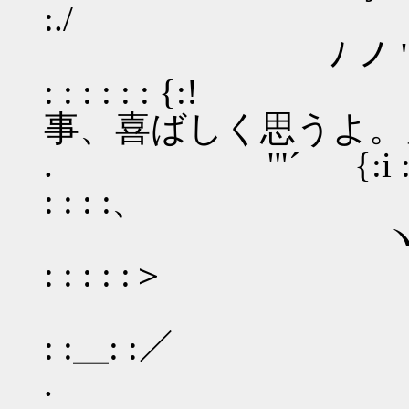
:./
ﾉ ノ ';
: : : : : :
事、喜ばしく思うよ。
. '"´ {:i :ゝ
: : : :、
ヽ､:ﾊ. _
: : : : :＞
ﾉ: .、
: :＿: :／
. ｀ ､ : : : 