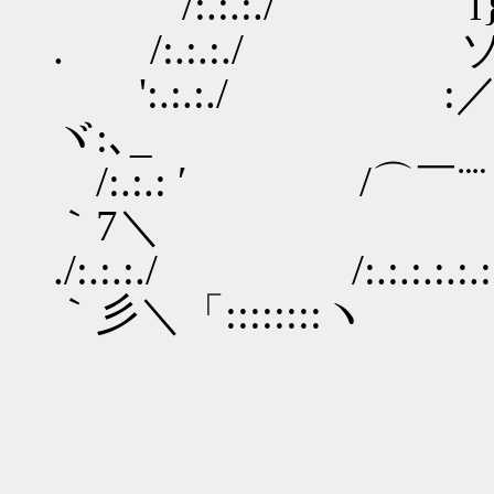
/:.:.:./ l}/////
. /:.:.:./ ソ///
':.:.:./ :
ヾ:､_
/:.:.: ′ /⌒￣¨
｀7＼
./:.:.:./ /:
｀彡＼「::::::::ヽ