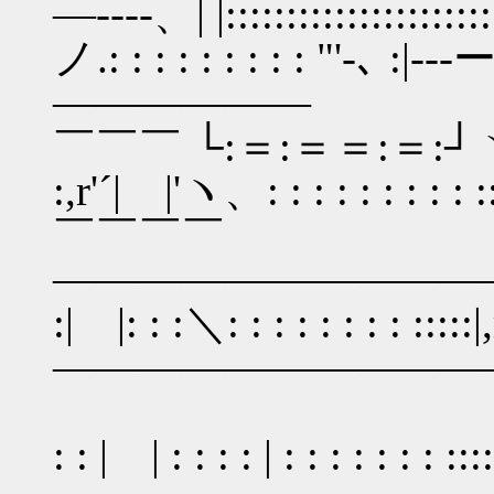
―----、| |::::::::::::::::::::::
ノ.: : : : : : : : : "'-､ :|---ー´: 
――――――
￣￣￣ └:＝:＝＝:＝:┘ヽ、: : : |
:,r'´| |'ヽ、: : : : : : : 
￣￣￣￣
―――――――――――｀ヽ、|::::
:| |: : :＼: : : : : : : : :::::
――――――――――
|:::::: : 
: : | | : : : : | : : : : : : : ::::