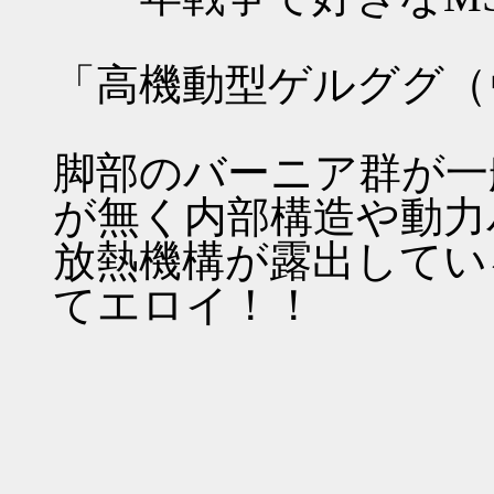
「高機動型ゲルググ（
脚部のバーニア群が一
が無く内部構造や動力
放熱機構が露出してい
てエロイ！！