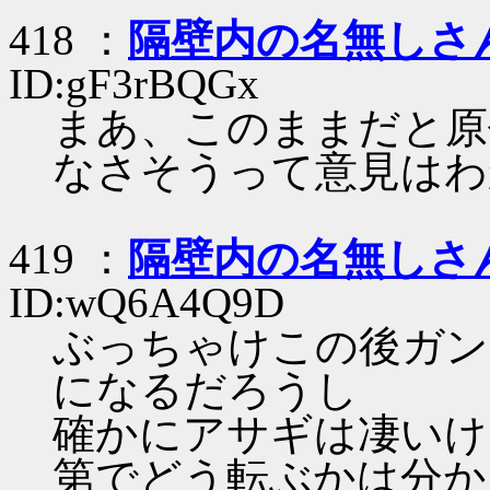
418 ：
隔壁内の名無しさ
ID:gF3rBQGx
まあ、このままだと原
なさそうって意見はわ
419 ：
隔壁内の名無しさ
ID:wQ6A4Q9D
ぶっちゃけこの後ガン
になるだろうし
確かにアサギは凄いけ
第でどう転ぶかは分か