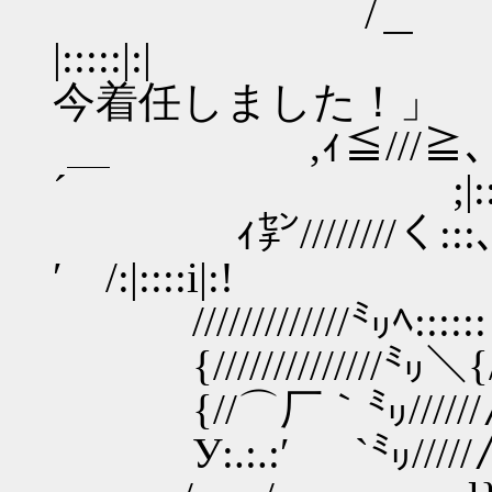
/＿ l j::::::
|:::::|:| 
今着任しました！」
,ｨ≦///≧､ /:::::
´￣ ;|:::::|
ｨ㌢////////く:
′ /:|::::i|:!
/////////////㍉ﾍ::::::
{//////////////㍉＼{//＞
{//⌒厂｀㍉//////∧///
У:.:.:′ `㍉////