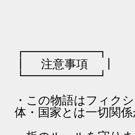
￣＼__|⌒
|
┏━━━━━━┓
┃ 注意事項 ┃
┗━━━━━━┛
・この物語はフィクシ
体・国家とは一切関係