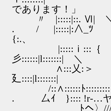
であります！」
〃 |:::::|::. Ⅵ| ＼::l 
. / |:::::|:∧_ﾂ 丶 ￣
{:.、
|:::::ｉ:::｛ ′ 
彡::::::|l:::::
∧:::乂:＞ ｎ ,|
廴::::|l:::::::|
/::∧::::::ﾄ:::::::::≧
. 厶ｲ }:::: !r‐…ヤ 〉 
ﾄヘ〉////} ﾍ. 厂