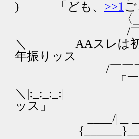
) 「ども、
>>1
ご
〈_／⌒¨¨¨¨: : : : 
/￣央￣￣＼: : :
＼ AAスレは初め
年振りッス
/￣￣￣￣/＼｢`Y:
「￣￣￣￣
＼|:_:_:_:
ッス」
____/|＿＿______
{______}____