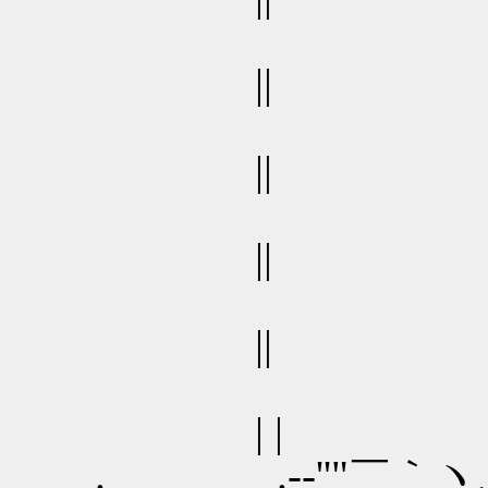
||
||
||
||
| |
. _ .-