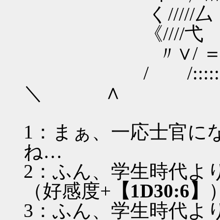
く/////厶 /////{
《////弋 ⌒《///
〃∨/ ＝＝＝∨厂
/ /::::::::::::
＼ ∧
1：まぁ、一応士官に
ね…
2：ふん、学生時代よ
（好感度+
【1D30:6】
3：ふん、学生時代よ