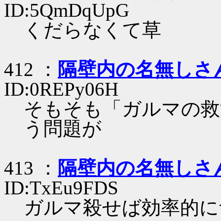
ID:5QmDqUpG
くだらなくて草
412 ：
隔壁内の名無しさ
ID:0REPy06H
そもそも「ガルマの救
う問題が
413 ：
隔壁内の名無しさ
ID:TxEu9FDS
ガルマ殺せば効率的に