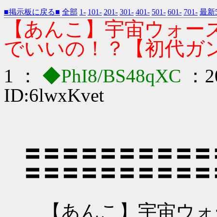
■掲示板に戻る■
全部
1-
101-
201-
301-
401-
501-
601-
701-
最新5
【あんこ】宇宙ウォー
でいいの！？【初代ガ
1 ：
◆PhI8/BS48qXC
：20
ID:6lwxKvet
〓〓〓〓〓〓〓〓〓〓
〓〓〓〓〓〓〓〓〓〓
【あんこ】宇宙ウォ