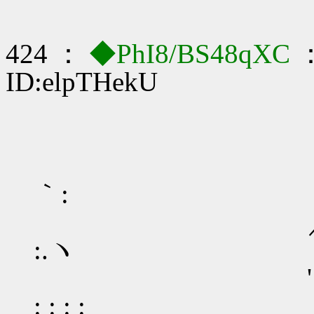
424 ：
◆PhI8/BS48qXC
：
ID:elpTHekU
:´ : : : : : : :
｀:
／: : : : : : : : : :
:.ヽ
': : : : : : : : : : 
: : : :