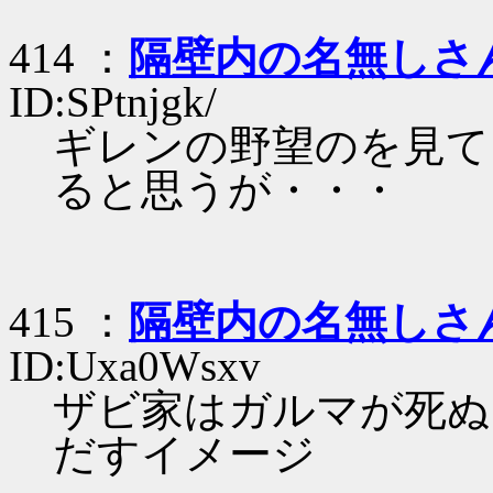
414 ：
隔壁内の名無しさ
ID:SPtnjgk/
ギレンの野望のを見て
ると思うが・・・
415 ：
隔壁内の名無しさ
ID:Uxa0Wsxv
ザビ家はガルマが死ぬ
だすイメージ