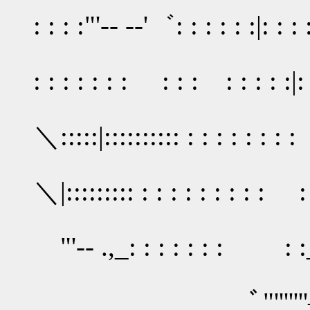
: : : :"'‐- -‐'゛: : : : : :|: : : :
人:::: 
: : : : : : : : : : : : : : :|: 
＼:::::|:::::::::: : : : : : 
＼|::::::::: : : : : : : : : : :
"'‐- .,_: : : : : : : : :_
ﾞ"'''''''――'''