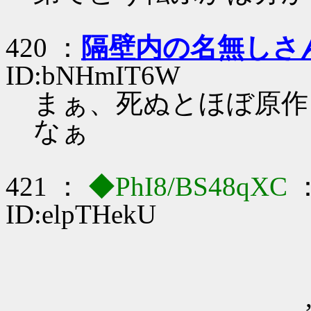
420 ：
隔壁内の名無しさ
ID:bNHmIT6W
まぁ、死ぬとほぼ原作
なぁ
421 ：
◆PhI8/BS48qXC
：
ID:elpTHekU
, ―