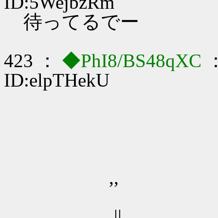
ID:5WejbzRm
待ってるでー
423 ：
◆PhI8/BS48qXC
：
ID:elpTHekU
,,
||