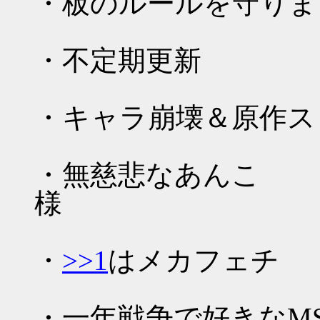
・板のルールを守りま
・不定期更新
・キャラ崩壊＆原作ス
・無慈悲なあんこ
・
>>1
はメカフェチ
・一年戦争で好きなM