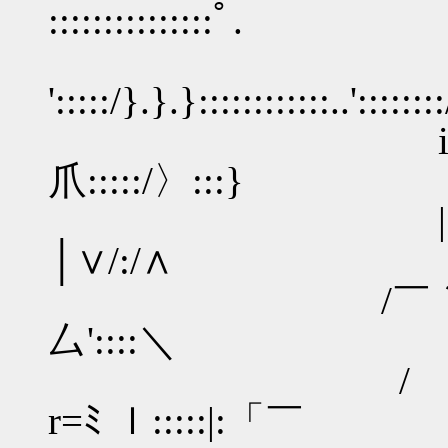
:::::::::::::::ﾟ.
':::::/}.}.}::::::::::::..':::::::
i::::////}:::::::::/
爪:::::/〉:::}
|:////ハ:::::/:::
│∨/:/∧
/￣｀/ ./:::::::::
厶'::::＼
/ .{__f:::::
r=ﾐ ｌ:::::|:「￣