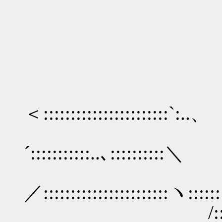
＿
.．
＜:::::::::::::::::::::::`:..、
／::::::::::
´:::::::::::..､::::::::::＼
/::::::::
／:::::::::::::::::::::::ヽ:::::
/::::::::::::::/::::