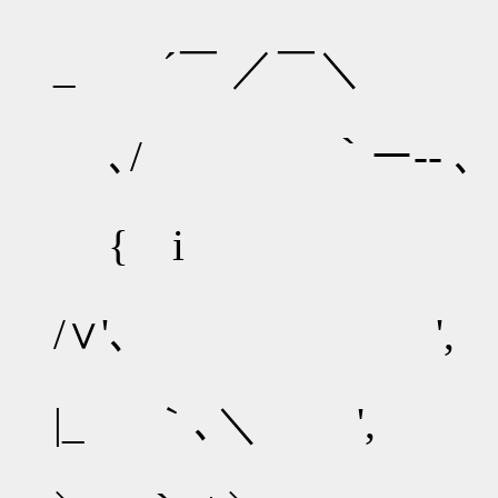
_ ´￣ ／￣＼
､/ ｀ー-- ､
{ i 
/∨'､ ',
/
|_ ｀､＼ ', '
,′'､