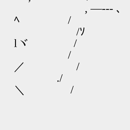
, ―--- ､
ﾍ /
/ｿ ヽ /r" 
lヾ /
/ ＼/―/__
／ /
./ , ＼/l`''
＼ /