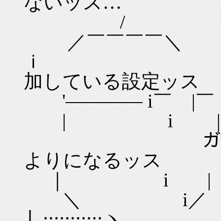
ないッス…
/ ｉ ノヽ｜:::::
／￣￣￣￣＼ ｉ:::::::
ｉ アサギは
加している設定ッス
'―――― i￣ |￣ ｉ:::::
| i |＿__ｉ:::::
ガルマとシャ
よりになるッス
｜ i | ＼
＼ 
丿:::::::::