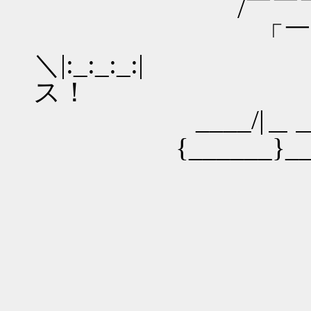
/￣￣￣￣/＼｢`Y:
「￣￣￣￣
＼|:_:_:_
ス！
____/|＿＿______
{______}____
￣＼__|⌒
|