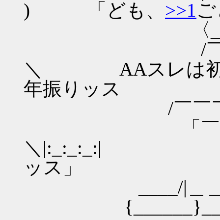
) 「ども、
>>1
ご
〈_／⌒¨¨¨¨: : : : 
/￣央￣￣＼: : :
＼ AAスレは初め
年振りッス
/￣￣￣￣/＼｢`Y:
「￣￣￣￣
＼|:_:_:_:
ッス」
____/|＿＿______
{______}____