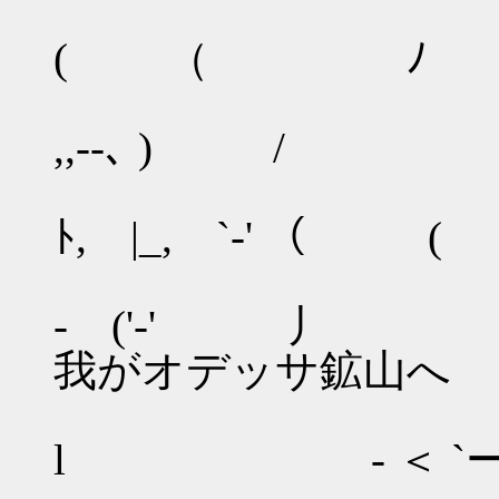
r‐l 
( （ ﾉ
/ ゝ 
,,-‐､ ) /
/
ﾄ, |_, `‐' （ (
| `
- ('-'
我がオデッサ鉱山へ
l ゝ- ＜ `ー-‐