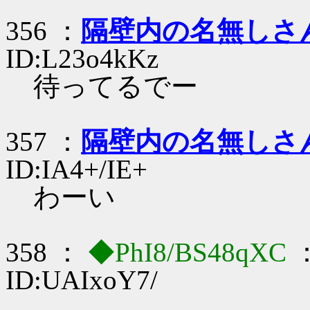
356 ：
隔壁内の名無しさ
ID:L23o4kKz
待ってるでー
357 ：
隔壁内の名無しさ
ID:IA4+/IE+
わーい
358 ：
◆PhI8/BS48qXC
：
ID:UAIxoY7/