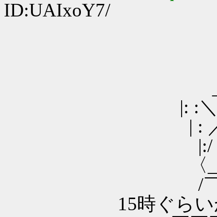
ID:UAIxoY7/
____
_ ／ : : :
|: :＼/: : : : : : 
| : ／⌒＼ : （●）
|:/ ´ ＼: : : :
〈_／⌒¨¨¨¨: : : : 
/￣央￣￣＼: : :
15時ぐらいか