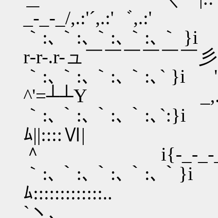
_-_-_/,.:'´,.:'゛,.:'
｀:､｀:､｀:､｀:､｀ }i _}i
r‐r-.r-ュ￣￣￣￣￣
｀:､｀:､｀:､｀:､` }i 'ﾑ
^'=┴┴Y _,. -=
｀:､｀:､｀:､｀:､`:}i
ﾑ||::::Ⅵ| 
＾ i{-_-_-_-_-_-／,.
｀:､｀:､｀:､｀:､｀}
ﾑ::::::::::
`ヽ､ ／ｉ{ ┌─‐.┐ﾄ