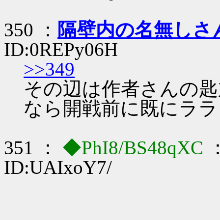
350 ：
隔壁内の名無しさ
ID:0REPy06H
>>349
その辺は作者さんの匙
なら開戦前に既にララ
351 ：
◆PhI8/BS48qXC
：
ID:UAIxoY7/