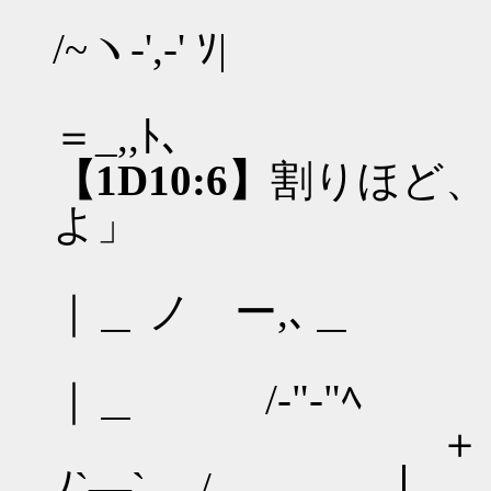
＋, -､
/~ヽ-',-' ｿ|
| |,--―‐'
＝_,,ﾄ
【1D10:6】
割りほど、
よ」
r‐'''`
｜＿ ノ ー,､＿
（ '''"
｜＿ /-"-"ﾍ
＋ / | ..,二
ﾉ`―` / 