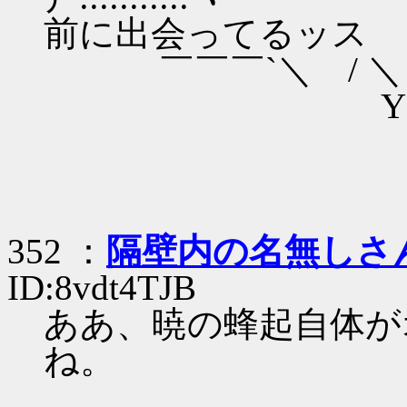
前に出会ってるッス
￣￣￣`＼ / ＼
Y 
352 ：
隔壁内の名無しさ
ID:8vdt4TJB
ああ、暁の蜂起自体が
ね。