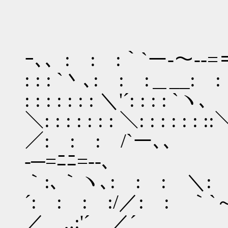
ｰ､、: : :｀`ー-～-‐=
: : : `丶､: : :＿__:
: : : : : : : ＼'´: : 
＼: : : : : : : ＼: : : :
／: : : /`
-─=ﾆﾆ=--､
｀:､｀ヽ､: : : ＼:
´: : : :/／: : ｀`～-=─-
／ ,.:'´ ／´