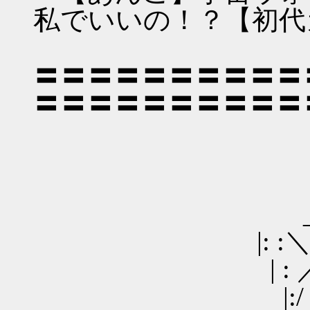
私でいいの！？【初代
〓〓〓〓〓〓〓〓〓〓
〓〓〓〓〓〓〓〓〓〓
____
_ ／ : : :
|: :＼/: : : : : : 
| : ／⌒＼ : （●）
|:/ ´ ＼: : : :