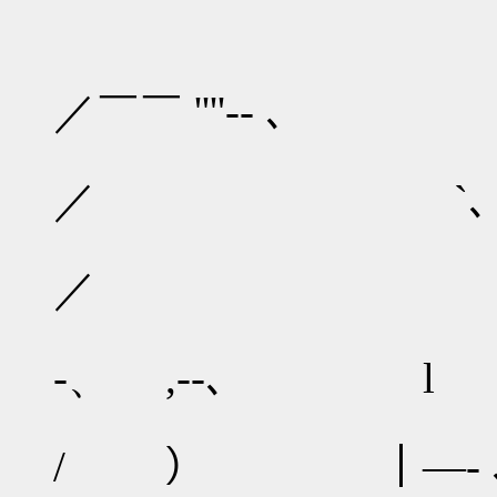
／￣￣ ''''‐- ､
／ `､
／ 
（
‐、 ,-‐､ l
） 
/ ） ｜―‐ 