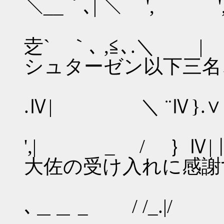
＼__｀､| ＼ ', '
', ∧ 
赱` ｀､ ,≦
シュターゼン以下三名
､__.ー 
.Ⅳ| ＼ ¨Ⅳ}.∨ 
＼ ｀､{
',| _ /
大佐の受け入れに感謝
＼＿ 乂
､＿＿ _ / /_.|/