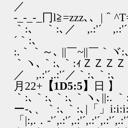
／
-_-_-_冂l≧=zzz､、|＾^T
｀:､ ｀:､／ ,.:'´ ,.:'´ ,.
´｀:､
:.｀｀～､ ||￣~||￣｀ヾ:､｀
｀ヽ､｀:､｀:ｨＺＺＺＺＺ癶....:
／ ,.:'´,.:'´／｀
月22+
【1D5:5】
日 】
｀:､｀:､｀:､｀ヽ､||:. ｀:､
ー-､、｀:､｀:､|「」i:i:i
「|:,.．‐'´,.:'´,.:'´,.:'´,.: