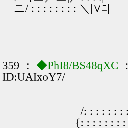
ニ/ : : : : : : : : ＼|∨ﾆ|
359 ：
◆PhI8/BS48qXC
：
ID:UAIxoY7/
/: : : : : : : : : : : {
{: : : : : : : : : __