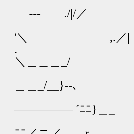
⌒ ､
--- ./|/／
＜
'＼ ,.／|
. 
＼＿＿＿_/
_ -|
＿＿_/__}--､
＿|ニ
――――― ´ﾆﾆ}＿_
_／|_二_{ニ｛
ﾆﾆ／ニ／＿__r‐ ､＿_