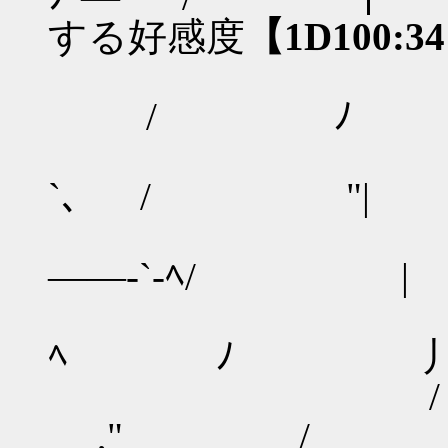
する好感度
【1D100:3
／ `ー―
/ ﾉ
＋/`+ 
`､ / "|
.ﾄ 
――-`-ﾍ/ |
/､ヽ
ﾍ ﾉ 
/ `―---, ''
," /