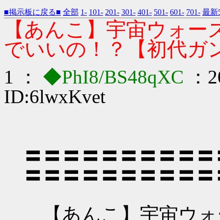
■掲示板に戻る■
全部
1-
101-
201-
301-
401-
501-
601-
701-
最新5
【あんこ】宇宙ウォー
でいいの！？【初代ガ
1 ：
◆PhI8/BS48qXC
：20
ID:6lwxKvet
〓〓〓〓〓〓〓〓〓〓
〓〓〓〓〓〓〓〓〓〓
【あんこ】宇宙ウォ