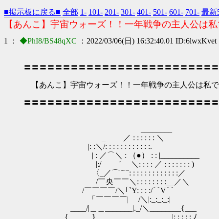
■掲示板に戻る■
全部
1-
101-
201-
301-
401-
501-
601-
701-
最新5
【あんこ】宇宙ウォーズ！！一年戦争の主人公は私
1 ：
◆PhI8/BS48qXC
：2022/03/06(日) 16:32:40.01 ID:6lwxKvet
〓〓〓〓〓〓〓〓〓〓〓〓〓〓〓〓〓〓〓〓〓〓〓〓〓
【あんこ】宇宙ウォーズ！！一年戦争の主人公は私で
〓〓〓〓〓〓〓〓〓〓〓〓〓〓〓〓〓〓〓〓〓〓〓〓〓
________
_ ／ : : : : : : ＼
|: :＼/: : : : : : : : : : : :.
| : ／⌒＼ : （●） : : |__________
|:/ ´ ＼: : : : ／ : : : : : : : )
〈_／⌒¨¨¨¨: : : : : : : : : : : : :／
/￣央￣￣＼: : : : : : : :__／＼
/￣￣￣￣/＼｢`Y: : : :/⌒V⌒
「￣￣￣￣| /＼|:_:_:_:| 生
____/|＿＿_______|._/＼________{___
{______}______ |: : : : : ﾉ