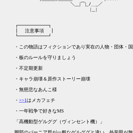
￣＼__|⌒|_ﾉ＿_／
|＿|
┏━━━━━━┓
┃ 注意事項 ┃
┗━━━━━━┛
・この物語はフィクションであり実在の人物・団体・国
・板のルールを守りましょう
・不定期更新
・キャラ崩壊＆原作ストーリー崩壊
・無慈悲
・
>>1
はメカフェチ
・一年戦争で好きなMS
「高機動型ゲルググ（ヴィンセント機）」
脚部のバーニア群が一般なゲルググと違い、外装甲が無