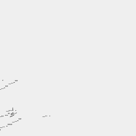
″
″
．
..．
-'″
''″
"