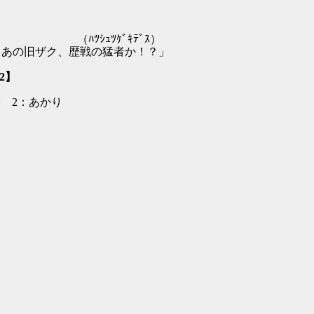
ｼｭﾂｹﾞｷﾃﾞｽ）
旧ザク、歴戦の猛者か！？」
:2】
 2：あかり