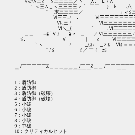
∨////∧三≧´ _ ≦三三三三／ヽ _人. Ｌ / ∧
｀ ＜三∧ _ ＜三三三三＞ ´ ￣￣ } 
｀ 末三三三三／ ＿＿_」ィ≦三三≧
| Ⅵ三三ﾆ/ ､ Ⅵ三三三三三三三三
| Ⅵ､三 / ＿ Ⅵ三三三三三三三
| Ⅵ＼_{ ´ .Ⅵ三三三三三
＿＿ -‐≦´ Ⅵ} ≧ z _ ／Ⅵ三三三三三三
≦､ Ⅵ | ≧ _Ⅵ三三三三三 
｀＜ |/ _{≧/ _ｚ≦ Ⅵ≦＝＝＝
｀/ ≦ f ／ ￣ {＿z≦
＿＿＿＿＿＿ _＿＿_ ＿＿＿＿＿
＿√￣￣￣￣￣Z＿＿＿＿＿＿√￣￣Z＿＿√￣￣￣￣￣
￣ ￣￣￣￣￣￣ 
1：盾防御
2：盾防御
3：盾防御（破壊）
4：盾防御（破壊）
5：小破
6：小破
7：小破
8：小破
9：中破
10：クリティカルヒット