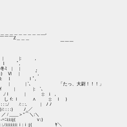
￣
＿＿＿＿__,
￣￣￣￣Z＿＿＿
￣￣ ￣￣￣
| |: ,
 l ﾟ,
ﾐ | | ,
厄}::} Ⅵ | ﾟ,
 ノ :l: l ｌﾟ,
 : : / / | | `､ 「たっ、大尉！！！」
ｲ | |: `､
/ｌ | :|: i ,
 ｲ: ｌ ∧ :|: ｌ }
./ /: : :. | ﾉ ﾉ
 : : :} ﾉ_／
___＞''⌒＼:＼
=ﾆi:i:ij{ ∨:}
:./:i:i:i:i:i:ｉ:ｉ:j{ ﾔ＼