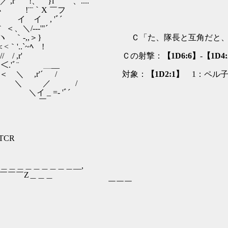
、 }i｀` 、....｀ﾞﾞﾞﾞ´
 ﾍ !¨¨｀X ￣フ
 イ イ , 'ﾞ´
 ヽ｀ ＜、＼/---'"´ （ﾊﾂ
 ｀-,,＞} Ｃ「た、隊長と互角だと、あの
..`~ﾍ !
// / ,r' Ｃの射撃：
【1D6:6】
-
【1D4
ﾞ¨ ＿__
r'´ / 対象：
【1D2:1】
1：ペル子
 /
'ﾞ´
￣
QTCR
＿＿＿＿__,
￣￣￣￣Z＿＿＿
￣￣ ￣￣￣