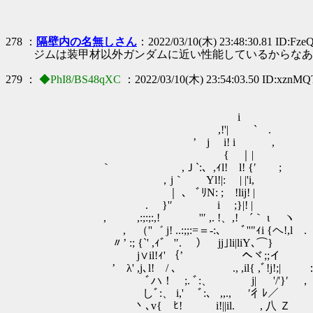
278 ：
隔壁内の名無しさん
：2022/03/10(木) 23:48:30.81 ID:Fz
ジムは装甲材以外ガンダムに近い性能しているからなあ
279 ：
◆PhI8/BS48qXC
：2022/03/10(木) 23:54:03.50 ID:xznM
i
,!'| ` .
’ j i! i ,
{ ｜|
｀ ,Ｊ`:、,ｨl! l! {′ ;
，j｀ Yl!|: | |'i,
｜ 、 ﾞﾘN: ; !lij! |
. }'′ i ;}|! |
, ,:;:;:,! ''′ ,. !、,! ´｀ ι ヽ
, （''゛ j! ..:;;:=＝-:、 ﾞ''"ｨi {ヘ!,l .
〃’ :; {`' ,ｨ゛ '′. ） jj｣li|liY､⌒}
j∨il!ｨ' ｛’ へヾ;;イ
’ λ' ,j､l! / ､ ., ,il{ ,ﾞ!j!;| 
ﾞハ！ ;. ﾞ:、 j| '/'}′ ，
しﾞ:、 i,' ﾞ:、 ,,., ′彳ﾚ／
丶､v{ ﾋ! i!||il. , 八 Ｚ