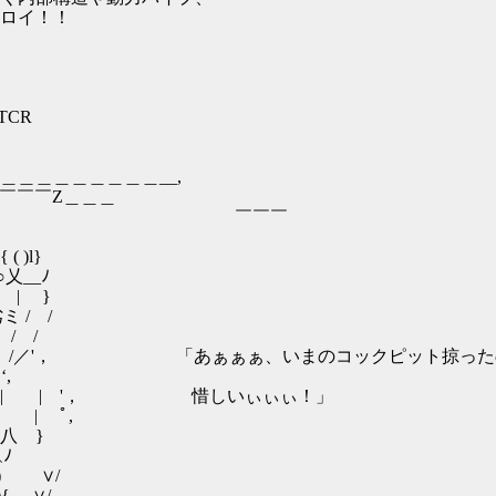
ロイ！！
QTCR
＿＿＿＿__,
￣￣￣￣Z＿＿＿
￣￣ ￣￣￣
l}
_ﾉ
| }
/ /
/ /
} /／'， 「あぁぁぁ、いまのコックピット掠った
,
i| | '， 惜しいぃぃぃ！」
| | ﾟ,
 八 }
＼ﾉ
(十) ∨/
 ＿∨/