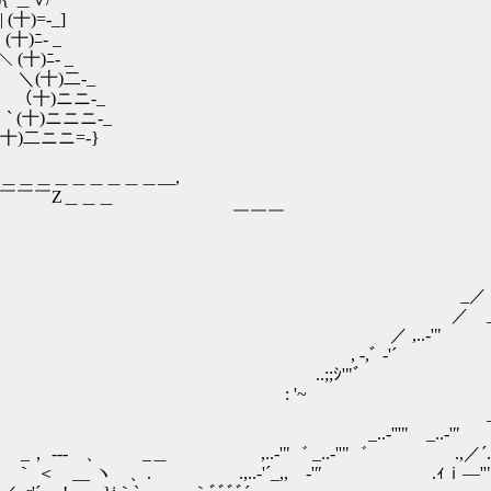
十)=-_]
)ﾆ- _
 (十)ﾆ- _
＼ ＼(十)二‐_
､ `､ （十)ニニ‐_
､ ` (十)ニニニ‐_
､ (十)二ニニ=-}
＿＿＿＿__,
￣￣￣￣Z＿＿＿
￣￣ ￣￣￣
_..-'
..-'
..-'"
ﾞ ‐'´
ｼ'"゛
 _,..i
''彡'´ _
'''" _..-'″ _..
,..-'"゛ _..-''"゛ .,／´._.. -'
 、. .,..-'´_,, ‐'″ .ｨｉ―''