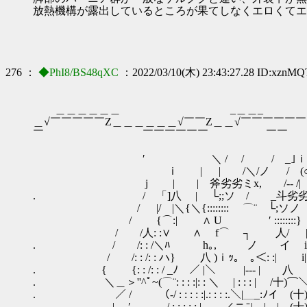
放熱機構が露出しているところが果てしなくエロくてエ
276 ：
◆PhI8/BS48qXC
：2022/03/10(木) 23:43:27.28 ID:xznM
＿＿＿＿＿＿ _＿＿_ ＿＿＿＿＿
＿√￣￣￣￣￣Z＿＿＿＿＿＿√￣￣Z＿＿√￣￣￣￣￣
￣ ￣￣￣￣￣￣ 
′ ＼ / / / _｣ｉ{ ( )
ｉ | | /＼/ノ / (○乂_
j | | 斧劣劣ミx, /‐- /| 
. / 「]八 | └;;ソ / _斗劣劣ミ 
/ |/ |＼{＼{:::::::: ⌒¨ └;ソノ 
/ {⌒:| ∧ U ′ ::::::::
/ /人: :∨ ∧ f⌒ ┐ 人/ |‘
. / /: : /＼ﾊ h｡, ノ イ 
/ /: : /: : ハ} 八 )ｉｯ｡ ｡＜: :| i
. { {: : /: : / _ﾉ ／ |＼ |‐-- | 八
. ＼＿＞''^ﾟ~(⌒¨: : : :|: : ＼ | : : : | /十)⌒
. ／ / （‐/ : : : : :|.: : : :.＼|＿_:ﾉイ 
| ′ / : : : : : |＿＿／ニﾆ| | | (十){