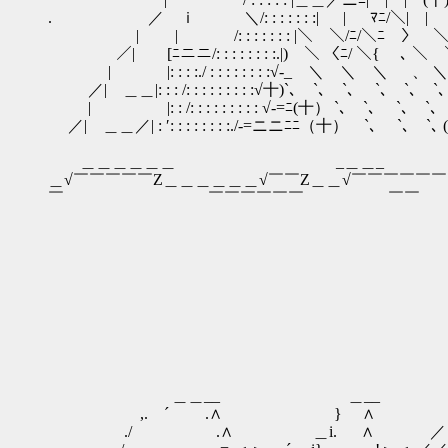
. ／ ｉ ＼/: : : : : : :| | ﾏﾆ/＼| | | (
| | /: : : : : : : |＼ ＼/ﾆ/＼ﾆ￣〉 ＼ (十
／| [ﾆニニ/: : : : : : : :.|) ＼ 〈ﾆ/ ＼{ ￣､ ＼ ＼
| |: : : :./ : : : : : : : :√‐_ ＼ ＼ ＼ 、 
／| ＿＿|: : : /: : : : : : : : :√十)`､ `､ `､ `､ `
| |: : /: : : : : : : : : √‐=ﾆ(十） `､ `､ `､ `
／| ＿＿／| : ′: : : : : : : :./-=ニニﾆﾆ（十） `､ `､ `
＿＿＿＿＿＿ _＿＿_ ＿＿＿＿＿
＿√￣￣￣￣￣Z＿＿＿＿＿＿√￣￣Z＿＿√￣￣￣￣￣
￣ ￣￣￣￣￣￣ 
_／゛ 
／ _
／ ,
, ‐,
..;;
: '~
_,, -‐
＿＿__ ＿__ _..-
,. ´ .∧ } ∧ _， --- 、 _＿ 
./ .∧ ＿i. ∧ ／ ｀ ＜ __ ヽ