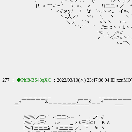
/ ,. =-＜＞．.´ i} !＞＜ ／／／ ,r'´ !
{!, ＜ ¨¨¨ //::::｀ ヽ,＜､ ∧ !}二二＜／
｀ ＜//::γ y:/ / ',r' `~､＞＜., イ=-、
＼::人ノ/ '< / ＼ ヽ
＼.,/, ｀'＜ //ヽヽ ヽ=- ヽ
｀' - 'ﾞ¨ ｀ゝ//:::::::ヽヽ i,ヽ＜<｀'
' //:::（ ):// // 
＞｀ﾞ'＜::// //.`~＼＜.'
＞- `¨＼ ＜ ＼ ,
＼ ／
＼イ _ =‐ 
277 ：
◆PhI8/BS48qXC
：2022/03/10(木) 23:47:38.04 ID:xznM
＿＿＿＿＿＿ _＿＿_ ＿＿＿＿＿
＿√￣￣￣￣￣Z＿＿＿＿＿＿√￣￣Z＿＿√￣￣￣￣￣
￣ ￣￣￣￣￣￣ 
/////////.／三/｀ ＜三三＞-‐ ´ ＿_」.才_//
|////// ／ﾆ三/ /＞ _ ｚ≦三ﾆ≧1 .K ∧
|//////{三三三≧ ′ ＜三三三 ／。下 !n .∧