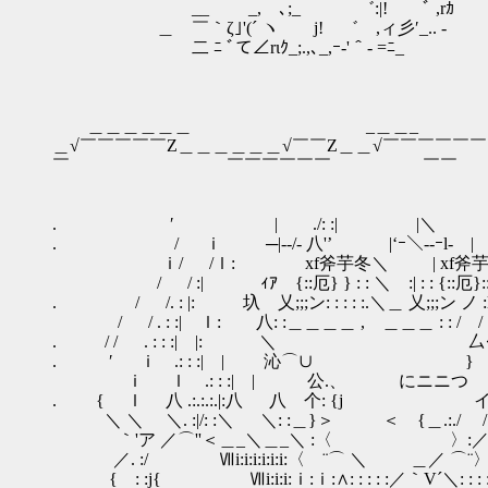
__ _,ゝ､;_ ゛:|! ﾞ ,rｶ 
＿ ￣｀ζ｣'(´ ヽ j! ゛ ,ィ彡′_.. -
二 ﾆ ﾞて∠rιｸ_;.,､_,ｰ-'＾- =ﾆ_
＿＿＿＿＿＿ _＿＿_ ＿＿＿＿＿
＿√￣￣￣￣￣Z＿＿＿＿＿＿√￣￣Z＿＿√￣￣￣￣￣
￣ ￣￣￣￣￣￣ 
. ′ | ./: :| |＼ 
. / ｉ ─|--/- 八'’ |‘ｰ＼--ｰl‐ |
ｉ/ /ｌ: xf斧芋冬＼ | xf斧芋冬
/ / :| ｨｱ {::厄} } : : ＼ :| : : {::
. / /. : |: 圦 乂;;;ン: : : : :.＼＿ 乂;;;ン
/ / . : :| ｌ: 八: :＿＿＿＿ , ＿＿＿
. / / . : : :| |: ＼ 厶
. ′ ｉ .: : :| | 沁⌒∪ } .
ｉ ｌ .: : :| | 公.、 にニニつ し
. { ｌ 八 .:.:.:.|:八 八 个: {j イ: : :
＼ ＼ ＼. :|/: :＼ ＼: :＿}＞ ＜ {＿.:./ /}/:
｀'ア ／⌒''＜＿_＼＿_＼ :〈 〉:／ ／ / _
／. :/ Ⅶi:i:i:i:i:i:〈 ¨⌒ ＼ ＿／ ⌒¨〉‐
{ : :j{ Ⅶi:i:i:ｉ:ｉ:∧: : : : :／｀V´＼: : : : 