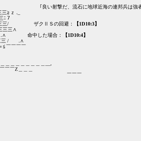
ﾚ .∧ 「良い射撃だ、流石に地球近海の連邦兵は強者
ｚ ._
ﾆ７
三/ ザクⅡＳの回避：
【1D10:3】
三三∧
./ .∧ 命中した場合：
【1D10:4】
/ .∧
≦￣￣￣￣
＿＿＿＿__,
￣￣￣￣Z＿＿＿
￣￣ ￣￣￣