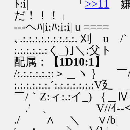
ﾄ:i| 「
>>11
嫌
だ！！！」
---ヘﾊ|i:ﾊ:i:i|ｕ==== =
､.:.:.:.:.:.:.:.:.:. 刈 u
:.:.:.:.:.:く_)｣＼
配属：
【1D10:1】
/:.:.:.:.:.::＞＿ヽ ｝ ￣/Z
:.:.:.:.:.:.´:.:.:.:.:.:.:V廴
￣/｀Z:ィ:.:イ_) ｛＿Ⅳ{:.:
.′ 、ゝ V//ｲ--
./ ∧ ＼ ∨/