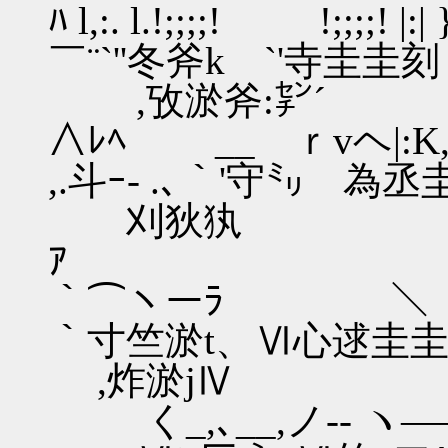
ﾊ l,:. l.!;;;;! 
￣¨`''冬斧k `'寺圭圭刻
,攷淤
∧ﾚﾍ __ 
,.斗ｰ- .､｀'守㍉ 為丞圭
刈狄犱
ｱ
｀⌒ヽー
｀寸竺淤t、Ⅵ心逑圭
,炸
く_,､__,ノ--