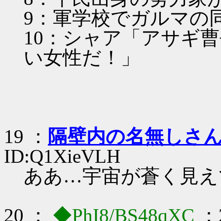
9：軍学校でガルマの
10：シャア「アサギ
い女性だ！」
19 ：
隔壁内の名無しさ
ID:Q1XieVLH
ああ…宇宙が蒼く見え
20 ：
◆PhI8/BS48qXC
：2