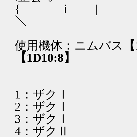
{ ｉ | 
＼ 主会ｭ｡.
使用機体：ニムバス
【
【1D10:8】
1：ザクⅠ
2：ザクⅠ
3：ザクⅠ
4：ザクⅡ