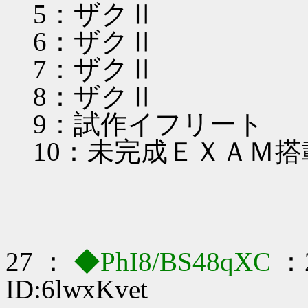
5：ザクⅡ
6：ザクⅡ
7：ザクⅡ
8：ザクⅡ
9：試作イフリート
10：未完成ＥＸＡＭ搭
27 ：
◆PhI8/BS48qXC
：2
ID:6lwxKvet