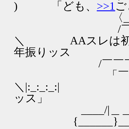
) 「ども、
>>1
ご
〈_／⌒¨¨¨¨: : : : 
/￣央￣￣＼: : :
＼ AAスレは初め
年振りッス
/￣￣￣￣/＼｢`Y:
「￣￣￣￣
＼|:_:_:_:
ッス」
____/|＿＿______
{______}____