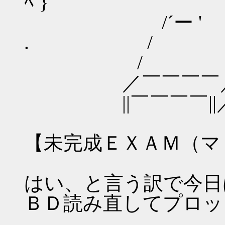
ﾍ }
/´ー ' 〈∧!::::::::
. / ヽ/〉::::::
/ 〈/i::::::::
／￣￣￣￣／| |:::::::
||￣￣￣￣||／| ―┤:::::
【未完成ＥＸＡＭ（マ
はい、と言う訳で今日
ＢＤ読み直してプロッ