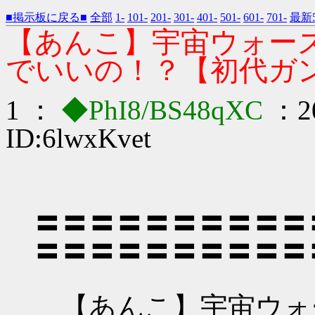
■掲示板に戻る■
全部
1-
101-
201-
301-
401-
501-
601-
701-
最新5
【あんこ】宇宙ウォー
でいいの！？【初代ガ
1 ：
◆PhI8/BS48qXC
：20
ID:6lwxKvet
〓〓〓〓〓〓〓〓〓〓
〓〓〓〓〓〓〓〓〓〓
【あんこ】宇宙ウォ