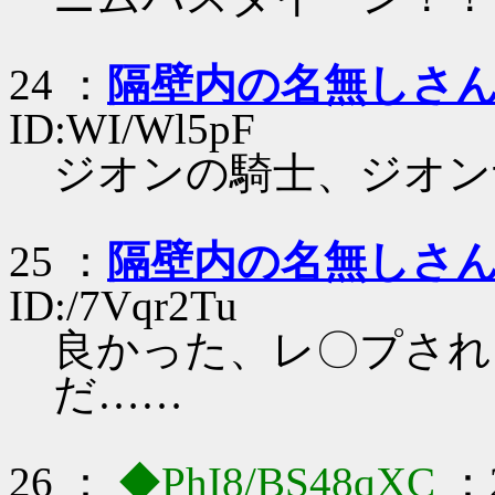
24 ：
隔壁内の名無しさ
ID:WI/Wl5pF
ジオンの騎士、ジオン
25 ：
隔壁内の名無しさ
ID:/7Vqr2Tu
良かった、レ〇プされ
だ……
26 ：
◆PhI8/BS48qXC
：2