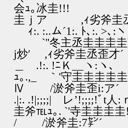
会ｭ｡冰圭!!!
圭ｊア ,ｨ
ｨ:. :..ム´
`''冬主丞圭圭圭圭
j炒′ ,ｨ劣斧圭
＿ .!:. !ﾆＫ_
ｭ｡.,_ ｀'守圭圭圭圭圭i
Ⅳ /淤斧
.|:. .!|;;;;| レ
圭斧℡ｭ｡. `'寺圭圭圭圭
/ /淤