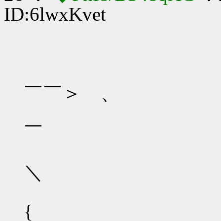
ID:6lwxKvet
／
￣￣＞ 、
＿
￣ ＞
＼
{ 