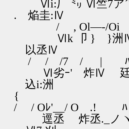
Ⅵi:厂 ㍉ Ⅵ竺7ア´
. 
/ , Ol
Ⅵk 卩 } }洲Ⅳ
以
/ / /
Ⅵ劣ｰ' 炸Ⅳ 
込i:洲
/ / Oﾚ'
逕丞 炸丞._ノ