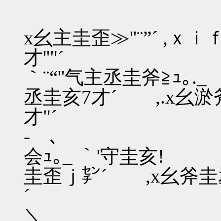
x幺主圭歪≫''¨”´ ,
才'
｀¨“''气主丞圭斧≧ｭ｡.
丞圭亥7才´ ,.x幺
才"´ ,．
- ､ ｀
会ｭ｡_ ｀'守圭亥!
圭歪ｊ㌢´ ,x幺斧
´ _,／:. :. :.
＼ `'