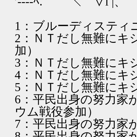
′----ﾍ. ＼ ∨l |、
1：ブルーディスティ
2：ＮＴだし無難にキ
加）
3：ＮＴだし無難にキ
4：ＮＴだし無難にキ
5：ＮＴだし無難にキ
6：平民出身の努力家
ウム戦役参加）
7：平民出身の努力家
8：平民出身の努力家