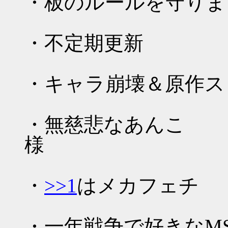
・板のルールを守りま
・不定期更新
・キャラ崩壊＆原作ス
・無慈悲なあんこ
・
>>1
はメカフェチ
・一年戦争で好きなM