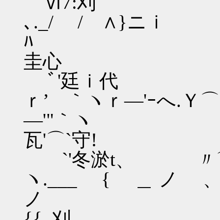
Ⅵ
､._/ / ∧}
ﾊ 逕;
圭心
ﾞ'廷ｉ代 
ｒ’ ｀ヽｒ―'ｰへ.Ｙ⌒
―'"｀ヽ
瓦'⌒`守!
`'冬淤t、
ヽ.___ { ＿ ノ ゝ
ノ !逕
{{_刈