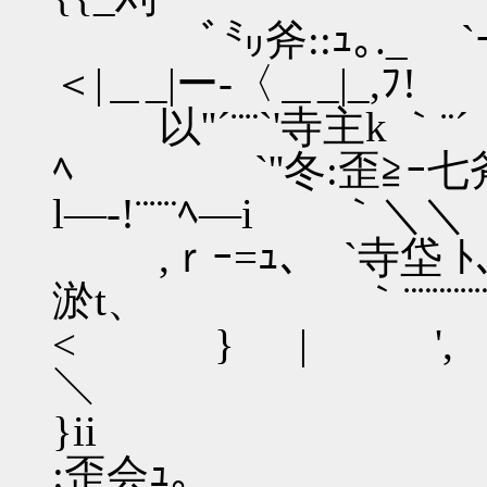
ﾞ㍉斧::ｭ｡._
＜|＿_|ー‐
以''´¨¨`'寺主k ｀¨´
ﾍ `''冬:
l―‐!¨¨
,ｒｰ=ｭ､ `寺垈 ﾄ
淤t、 ｀¨¨
< } | ',
＼ 圦{´
}ii
:歪会