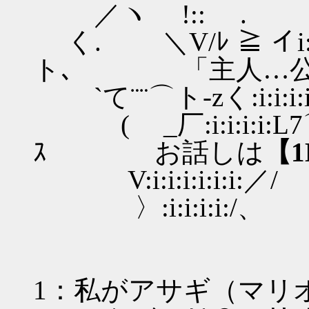
／ヽ !:: ゝ. /::::::
く. ＼V/ﾚ ≧ イi:i:Vi:i
ト､ 「主人…公
`て¨¨⌒ト‐zく:i:i:i:i:i:i:
( _厂:i:i:i:i:L7⌒77L:
ｽ お話しは
【1
V:i:i:i:i:i:i:／/ // 
〉:i:i:i:i:/、
1：私がアサギ（マリ