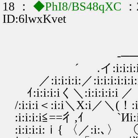
18 ：
◆PhI8/BS48qXC
：2
ID:6lwxKvet
-───━
´ .イ:i:i:i:i:i:i}:i
／:i:i:i:i:／:i:i:i:i:i:i:i ｲ
ｲ:i:i:i:iく＼:i:i:i:i:i ／ !:i
/:i:i:i＜:i:i＼X:i／＼(！:i:i:
:i:i:i:i≦==彳,ｲ `Иi:i:
:i:i:i:i:ｉ{ 〈／:i:､