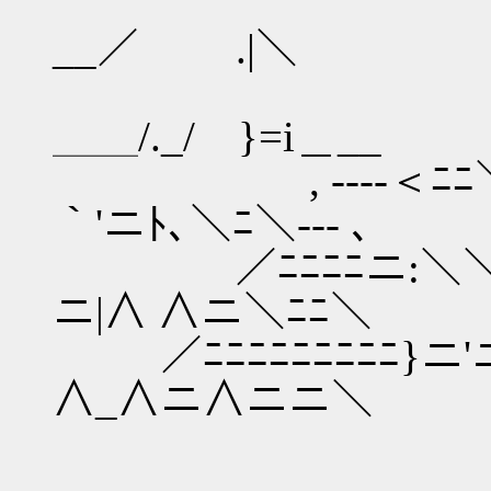
/ﾆ＜
__／ .|＼
, -- {
＿＿/._/ }=i＿__
, ----＜ﾆﾆ＼￣
｀'ニﾄ､＼ﾆ＼--- ､
／ﾆﾆﾆﾆニ:＼＼:＼ 
ニ|∧ ∧ニ＼ﾆﾆ＼
／ﾆﾆﾆﾆﾆﾆﾆﾆﾆ}ニ'ニ＼
∧_∧ニ∧ニニ＼