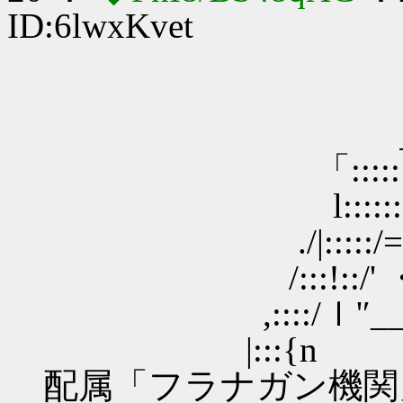
ID:6lwxKvet
＿＿＿＿
「:::::::::::::::::
l::::::::/`ト::::::
./|:::::/==ﾐ::::／>
/:::!::/' ・ lK／:::
,::::/ｌ'′__ノ | ＼::::
|:::{n |==≦
配属「フラナガン機関