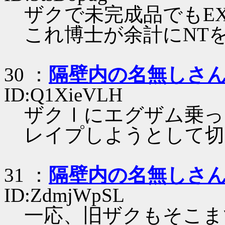
ザクで未完成品でもE
これ博士が余計にNT
30 ：
隔壁内の名無しさ
ID:Q1XieVLH
ザクⅠにエグザム乗っ
レイプしようとして切
31 ：
隔壁内の名無しさ
ID:ZdmjWpSL
一応、旧ザクもそこま