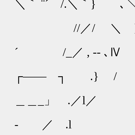
＼｀ ¨´ /.＼｀} ､
｀ ＜. 
//／/ ＼ 
／八＼
´ /_／ , -- ､Ⅳ
./／
┌―― ┐ .} /
＼
＿＿_」 .／l／
＿_|
- ／ .l