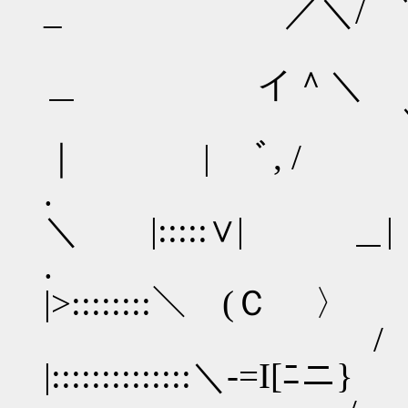
_ ／＼/ ﾞ
{ }
＿ イ＾＼ ＼ ﾞ
＼＿ }＼ 
｜ | ﾞ, /
. 
＼ |:::::∨| ＿|
. ／＼
|>::::::::＼ (Ｃ 〉
/ 
|::::::::::::::＼-=I[ﾆニ}