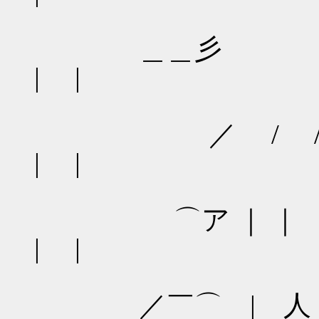
＿
| |
／ /
| |
⌒ア ｜ ｜
| |
／￣⌒ | 人 