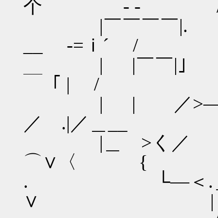
个 - ‐ /
|￣￣￣￣|.
__ -=ｉ´ /
| |￣￣|｣ 
￣「 | /
| | ／>―＜⌒/´
／ .|／＿__
|＿ >く／
⌒∨〈 {
. └―＜.＿/＿／
∨ |