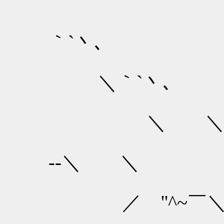
｀`丶､
＼｀`丶､
＼ 
-‐＼ ＼
／ ''^~￣＼＿