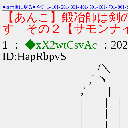
■掲示板に戻る■
全部
1-
101-
201-
301-
401-
501-
601-
701-
801-
【あんこ】鍛冶師は剣
す その２【サモンナ
1 ：
◆xX2wtCsvAc
：2021
ID:HapRbpvS
/＼
,' ヽ
,′ |
| | |
| | |
| | | 