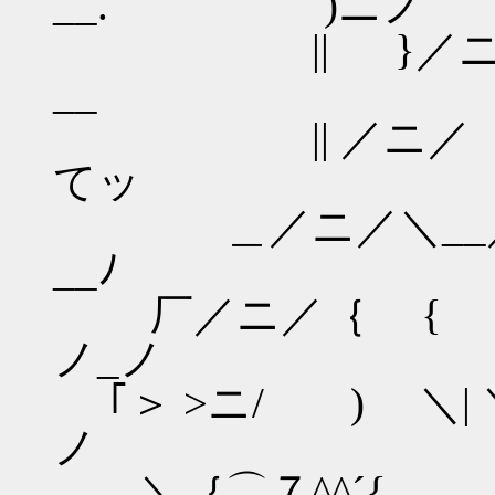
__. )ニノ
|| }／ニ/ ＼
__
|| ／ニ／ 
てッ
＿／ニ／＼__／ 
__ﾉ
厂／ニ／｛ { 
ノ_ノ
｢＞ >ニ/ ) ＼
ノ
＼｛⌒７^^´