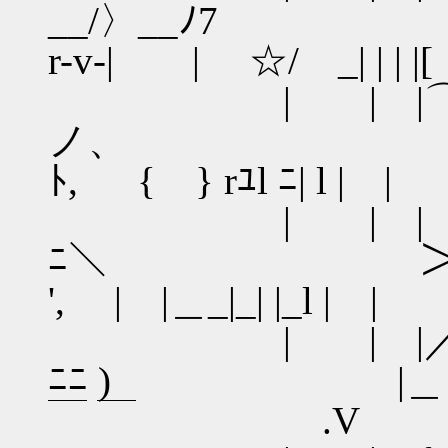
__/〉__ﾉ7 | r.
r-v-| | ☆/ _| | | |
| | |⌒八 
ノ、 ＼ ＼ .| | |
ﾄ, { } rﾕl ﾆ| l | |
| | | ⌒个ト
ﾆ＼ ＞ l －.|_V_
', | |＿_|_| |_l | |
| | |／アｱ 
ﾆﾆ ) |
￣ ￣ .V