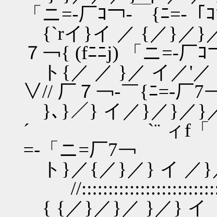
「ニ=-厂ｺ￢‐￣{ﾆ=‐「ｺ
{`rイ}イ ／ {／}／}／{
７￢{ (fﾆﾆj) 「ニ=-厂ｺ
ト{／ ／ }／ イ／'／ 〉
∨// 厂７￢-￣{ﾆ=‐厂7
}､}／} イ／}／}／}／{ /
´ `¨ ィf「「「
=-「ニ=厂7￢
ト}／{／}／} イ
//::::::::::::::::::::::
{ {／}／}／ }／} イ