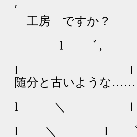
′
工房 ですか？
/ 
l ﾞ,
/ ｌ |
l ｌ ﾞ
随分と古いような……
ｌ ｌ
l ＼ ｌ 
ｌ ｌ
l ＼ l ﾞ