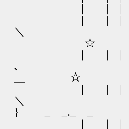
| | | ／
| | | 
☆
| | | 
､
＿ ☆ 
| | 
＼
} _ _._ _ | 
| | | 