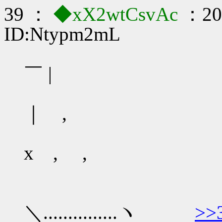
39 ：
◆xX2wtCsvAc
：202
ID:Ntypm2mL
＼￣￣
￣ |
ヽ ＼ 
｜ ,
｜＼）
x , ,
／＼＿＿＿
ｒ-............
＼...............ヽ
>>