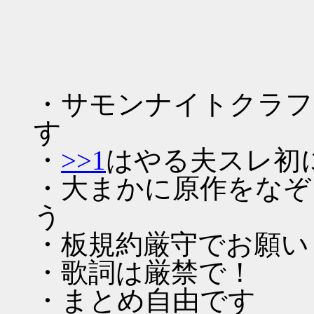
|ﾆ
ｰ
・サモンナイトクラフ
す
・
>>1
はやる夫スレ初
・大まかに原作をなぞ
う
・板規約厳守でお願い
・歌詞は厳禁で！
・まとめ自由です