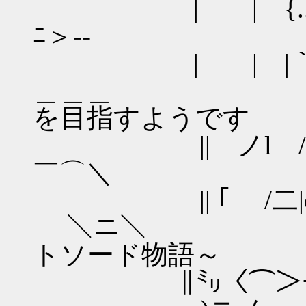
| | {..::::{-{
ﾆ＞--
| | |｀
＿＿＿ 鍛冶
を目指すようです
|| ノl /-|o
￣⌒＼
|| ｢ /二|o|
＼ニ＼ ～原作
トソード物語～
∥㍉〈⌒＞ｰ彡 