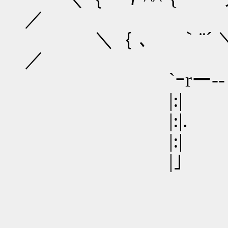
／
＼｛ ､ ｀¨´
／
`ｰrー--「ヽ＿
|:| ｌ::::::::|
|:|. ｌ:::::::|
|:| V::::| |
|｣ ∨ ,::
} |
{_|
| 