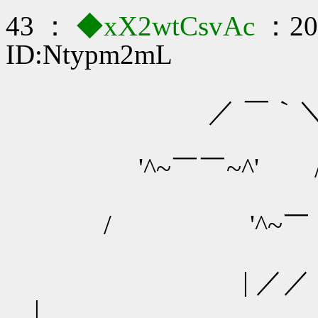
43 ：
◆xX2wtCsvAc
：202
ID:Ntypm2mL
／ ￣｀
'^~￣￣~^' /
/ '^~
| 
|