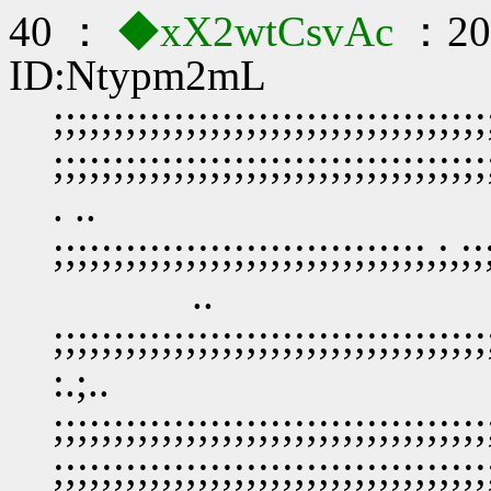
40 ：
◆xX2wtCsvAc
：202
ID:Ntypm2mL
;;;;;;;;;;;;;;;;;;;;;;;;;;;;;;;;;;;;
;;;;;;;;;;;;;;;;;;;;;;;;;;;;;;;;;;;;
. ..
;;;;;;;;;;;;;;;;;;;;;;;;;;;;;;;,;,;;;
..
;;;;;;;;;;;;;;;;;;;;;;;;;;;;;;;;;;;;
:.;..
;;;;;;;;;;;;;;;;;;;;;;;;;;;;;;;;;;;;;
;;;;;;;;;;;;;;;;;;;;;;;;;;;;;;;;;;;;