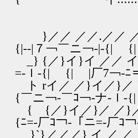
}／／ ／／.／／ ／/ ヽ
{|‐-|７￢￣ニ￢-|‐{| 
_} {／}イ}イ ／／ イ 
=-ｌ‐{| {| |厂7￢-ﾆ＝‐|
ト rイ／ ／}イ／}／ }/
{￣ニ￢‐￣ｺ￢‐ナ-ｌ‐{
{ {／}イ／}／ ／}／｛ｰ
{ﾆ=‐厂ｺ￢‐「ニ=-厂ｺ
}`}／／／} イ ／ ／ 〉