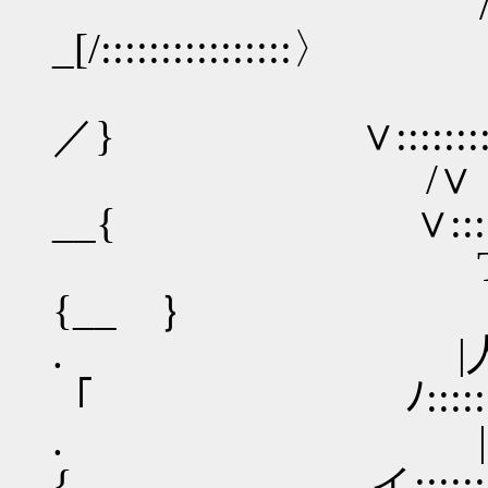
/::::
_[/::::::::::::::
/ ::／ _{
／} ∨::::::::::
/∨ _
__{ ∨::::::::
Τ{ 
{__ ｝ }:＼ :
. |人
「 ﾉ:::::::
. |::::
{ イ:::::::::::