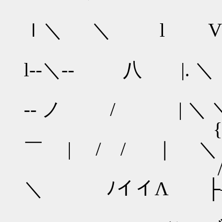
l ｌ 
ｌ＼ ＼ l V 
/ｌ 八 V
l--＼‐- 八 |. ＼
／l ＼{
-- ノ / | ＼ 
{ ＼ ＼
￣ | / / ｜ ＼
/＼
＼ ﾉイイΛ ├
{ ＼ 