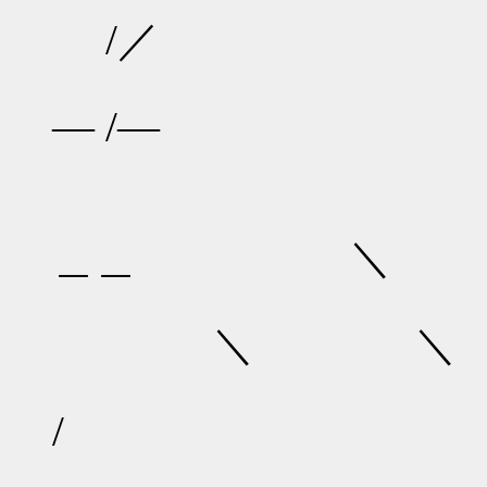
/／
― /―
＿
／
＿＿ ＼
＼ ＼
/ 