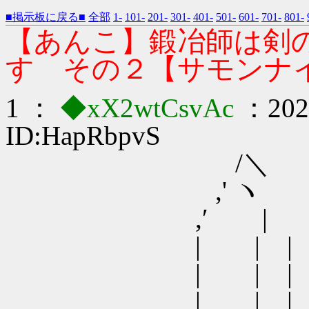
■掲示板に戻る■
全部
1-
101-
201-
301-
401-
501-
601-
701-
801-
【あんこ】鍛冶師は剣
す その２【サモンナ
1 ：
◆xX2wtCsvAc
：2021
ID:HapRbpvS
/＼
,' ヽ
,′ |
| | |
| | |
| | | 