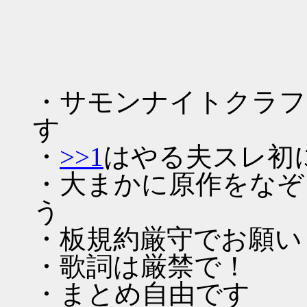
|ﾆ
ｰ
・サモンナイトクラフ
す
・
>>1
はやる夫スレ初
・大まかに原作をなぞ
う
・板規約厳守でお願い
・歌詞は厳禁で！
・まとめ自由です