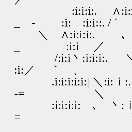
:i:i:i:.
_ - :i: :i:i::. / ´
＼ ∧:i:i:i:
_ :i:i ／
/:i:i丶:i
:i:／ ｀ 、
.i:i:i:i:i:
-= ＼
:i:i:i:i: ､
= 