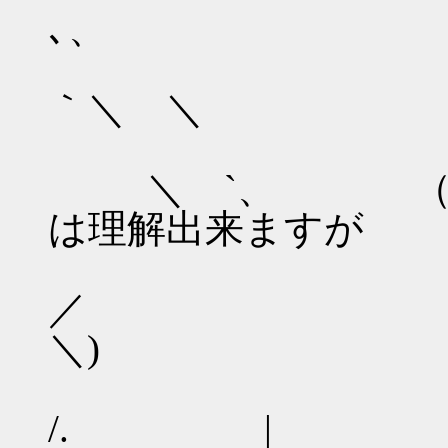
､、
／／
｀＼ ＼ ／)
＼ `、 （
は理解出来ますが
／ `
＼)
/. |