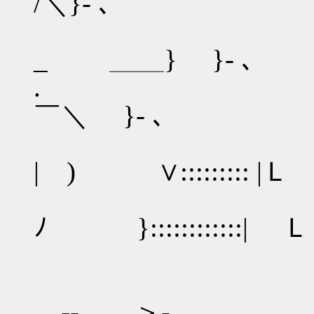
/＼}‐ ､
{ ／＼ _
_ ＿＿} }‐ ､
. ∠ﾆ(C／￣
￣＼ }‐ ､
/ :::::::／:::
| ) ∨::::::::: |Ｌ
{::::::::::::::::
ﾉ }::::::::::::
-- ＞-