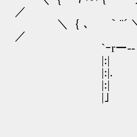
／
＼｛ ､ ｀¨´
／
`ｰrー--「ヽ＿
|:| ｌ::::::::|
|:|. ｌ:::::::|
|:| V::::| |
|｣ ∨ ,::
} |
{_|
| 