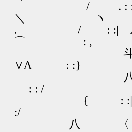
/ . : :| 
＼ ヽ
. / : :| Λ
⌒ : ,
斗冖⌒ 
∨Λ : :}
八 ＼ ｜|
: : /
{ : :|x笊_ﾉｋ
:/
八 〈 乂Jソ