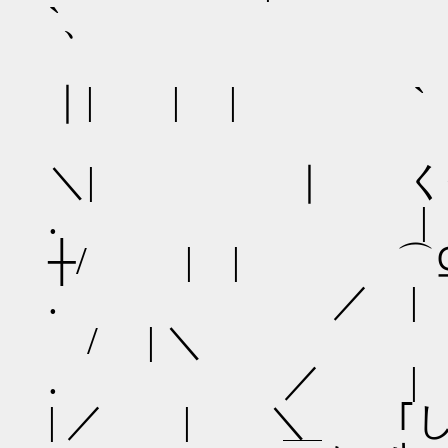
`、 時間が
/ 
｜| | | `
｜＼| 
＼| ｜ く<
. | ┼-- 
┼/ | | ⌒
. ／ | -‐r=
/ | ＼
. ／ | ＼ | 乂::
| ／ | ＼ ｢し