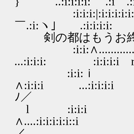
} ..:i:i:i:i: .:i .:
:i:i:i:|:i:i:i:i:i: 
￣.:i:ヽ｣ .:i:i:i:i
剣の都はもうお終
:i:i:∧..............
...:i:i:i: :i:i:i:i
:i:i:ｉ
∧:i:i:i ...:i:i
ﾉ／
l :i:i:i
∧....:i:i:i:i:i::i
／