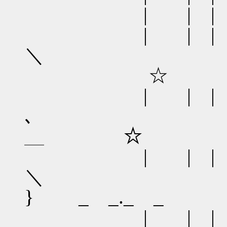
| | | ／
| | | 
☆
| | | 
､
＿ ☆ 
| | 
＼
} _ _._ _ | 
| | | 