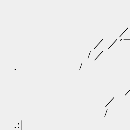
＿＿
／´
／ ／´￣￣
/ ／
. /
／／
／´￣｀＞
／
.:|