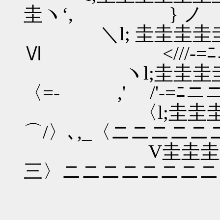
圭ヽ‘, } ノ ｨrf(イﾉ
＼l; 圭圭圭圭圭
Ⅵ <///-=ﾆニ
ヽl;圭圭圭圭圭
〈=- ,' /'-=ﾆニ
〈l;圭圭圭圭圭
⌒/〉､,_〈ニニニニニ
V圭圭圭圭圭圭圭
三〉ニニニニニニニニニ