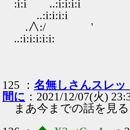
:i:i ..:i:i:
..:i:i:i
.∧:/ '
..:i:i:i:i
＼ 
125 ：
名無しさんスレッ
間に
：2021/12/07(火) 23:3
まあ今までの話を見る