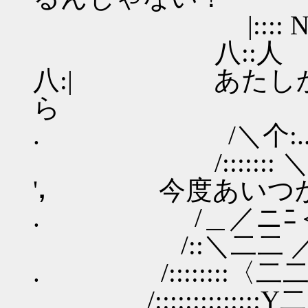
|:::: N ┌ ┐ 
八::人 | ｜
八:| あたしか
ら
. /＼个:..._ ￣ 
/::::::: ＼{:::::￣]
'， 今度あいつか
. /＿／ニﾆ＜ ＿＿＿
/::＼二二 ／‐┴┴
. /::::::::〈二二{:i:
/::::::::::::::Υ二> {＿