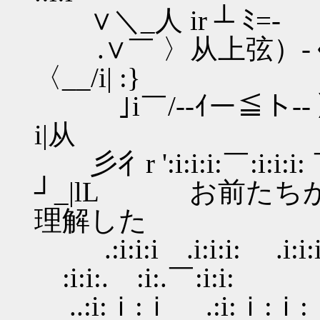
∨＼_人 ir ┴ ﾐ=- 
.∨￣ 〉从上弦）-くヽ
〈__/i| :}
｣i￣/--ｲー≦ト-- 》
i|从
彡彳r ':i:i:i:￣:
┘_|lL お前たち
理解した
.:i:i:i .i:i:
:i:i:. :i:.￣:i:i:
..:i:ｉ:ｉ .:i