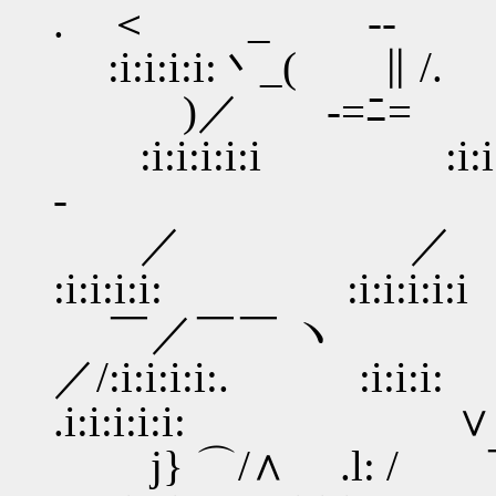
. ＜ _ -- ＞:i:i
:i:i:i:i:丶_( ∥
)／ -=ﾆ= .／ ~ :
:i:i:i:i:i :i:i:
- ゝ
／ ／ /:i:.
:i:i:i:i: :i:
￣／￣￣ ヽ
／/:i:i:i:i:. :i:i
.i:i:i:i:i: 
j} ⌒/∧ .l: / 