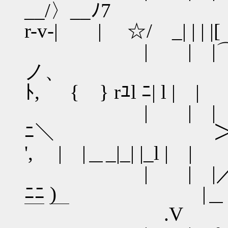
__/〉__ﾉ7 | r.
r-v-| | ☆/ _| | | |
| | |⌒八 
ノ、 ＼ ＼ .| | |
ﾄ, { } rﾕl ﾆ| l | |
| | | ⌒个ト
ﾆ＼ ＞ l －.|_V_
', | |＿_|_| |_l | |
| | |／アｱ 
ﾆﾆ ) |
￣ ￣ .V