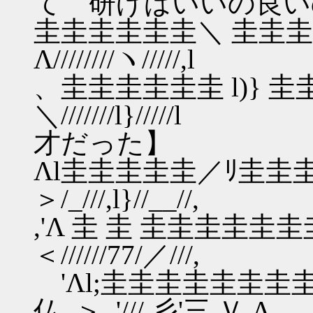
て 研げばいいの良い
圭圭圭圭圭圭＼ 圭圭圭;'弋
Λ////////ヽ/////,l
、圭圭圭圭圭圭 l)} 圭圭圭圭圭
＼///////l}///
才だった】
Λl圭圭圭圭圭／ﾘ圭圭圭圭圭
＞/_///,l}//__//,
,'Λ 圭 圭 圭圭圭圭圭圭圭圭圭
＜//////77/／///,
'Λl;圭圭圭圭圭圭圭圭圭
仏,,＞､'///,彡'三 Ｖ,Λ