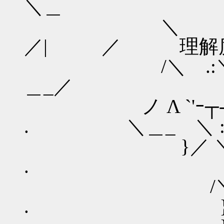
＼＿
＼ 
／| ／ 理
/＼ .:＼ 
＿_／
ノ Λ `'ｰ
. ＼＿_ ＼ : :|
}／ ＼|＼ ／ 
. ＿／:) /
/＼: Γ / ／
. }: : : 丿.