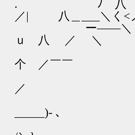
. ￣ﾉ 八 |
／| 八＿___＼く<ノ 
ー――＼
ｕ 八 ／ ＼
＼ 个
个 ／￣￣ 
＼|＼: : ≧
／ 
＿ 二／
_____)‐ 
／ヽ 