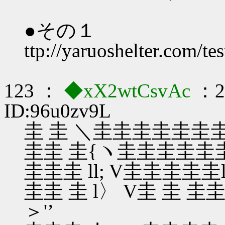
●その１
ttp://yaruoshelter.com/t
123 ：
◆xX2wtCsvAc
：20
ID:96u0zv9L
圭 圭 ＼圭圭圭圭圭圭圭
圭圭 圭{ヽ圭圭圭圭圭
圭圭圭 ll; V圭圭圭圭圭
圭圭 圭 l〉 V圭 
＞'’