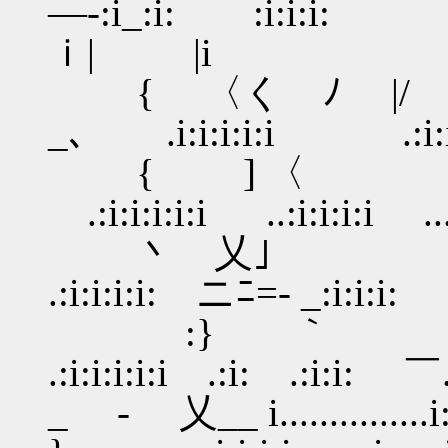
―-:i_:i: :i:i:i: .
ｉ| |i
{ 〈く ﾉ |/ __ :
_､ .i:i:i:i:i .:i:
{ ] 〈 〕iト:i
.:i:i:i:i:i ..:i:i:i:i ...
丶 乂｣ }|--〕i
.:i:i:i:i: ニﾆ=- _:i:i:i:
:} ｀ ゝ＼
.:i:i:i:i:i .:i: .:i:i: ￣.
_ - 乂__ i.............