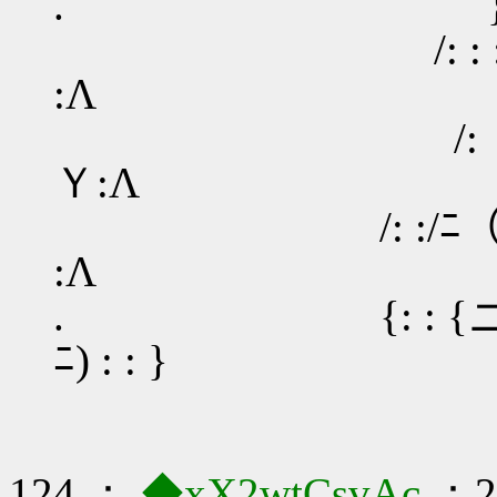
. }/: :( 
/: : : )｛__ノ
:Λ
/: ７ﾆ厂 | (
Ｙ:Λ
/: :/ﾆ（ | ):::
:Λ
. {: : {ニﾉ | 
ﾆ) : : }
124 ：
◆xX2wtCsvAc
：20