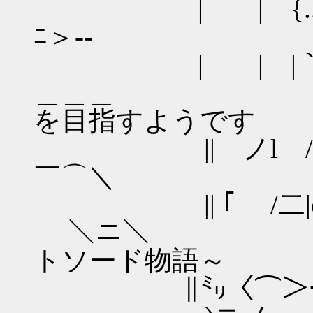
| | {..::::{-{
ﾆ＞--
| | |｀
＿＿＿ 鍛冶
を目指すようです
|| ノl /-|o
￣⌒＼
|| ｢ /二|o|
＼ニ＼ ～原作
トソード物語～
∥㍉〈⌒＞ｰ彡 