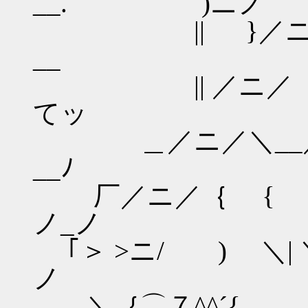
__. )ニノ
|| }／ニ/ ＼
__
|| ／ニ／ 
てッ
＿／ニ／＼__／ 
__ﾉ
厂／ニ／｛ { 
ノ_ノ
｢＞ >ニ/ ) ＼
ノ
＼｛⌒７^^´