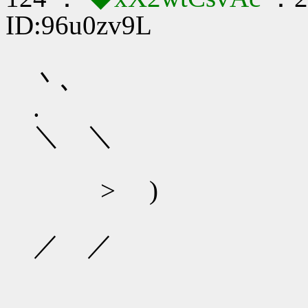
ID:96u0zv9L
´￣
丶､
.
＼ ＼
> )
／ ／
＿＿
／⌒＼