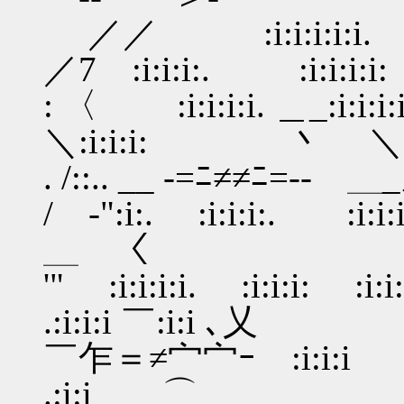
／／ :i:i:i:i:i.
／7 :i:i:i:. :i:i
: 〈 :i:i:i:i. ＿_
＼:i:i:i: 丶 ＼
. /::.. __ -=ﾆ≠≠ﾆ=
/ ‐":i:. :i:i:i:. 
＿ 〈
'" :i:i:i:i. :i:i:i
.:i:i:i ￣:i:i ､乂
￣乍＝≠宀宀ｰ :i:i:
.:i:i ⌒