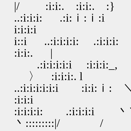
|/ :i:i:. :i:i:. :}
..:i:i:i: .:i:ｉ:ｉ:i
i:i:i:i :i
i::i ..:i:i:i:i:
:i:i:. |
.:i:i:i:i:
〉 :i:i:i:. l
..:i:i:i:i:i:i :
:i:i:i
:i:i:i:i: .:i:i:i:
丶:::::::::|/ /