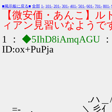
■掲示板に戻る■
全部
1-
101-
201-
301-
401-
501-
601-
701-
801-
【微安価・あんこ】ル
ィアン見習いなようです３
1 ：
◆5IhD8iAmqAGU
：2
ID:ox+PuPja
.ハ＿/ヽ／ .
=- .