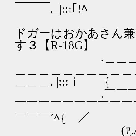
￣￣￣._|:::｢!ﾍ
【微安価
ドガーはおかあさん兼
す３【R-18G】 |
.＿＿＿＿＿＿
＿＿＿＿＿＿＿＿＿＿
＿＿＿. |:::ｉ ｛
.￣￣￣￣￣￣
￣￣￣￣￣￣￣￣￣￣
￣￣￣´ﾍ{ ／
(ｧ./ .