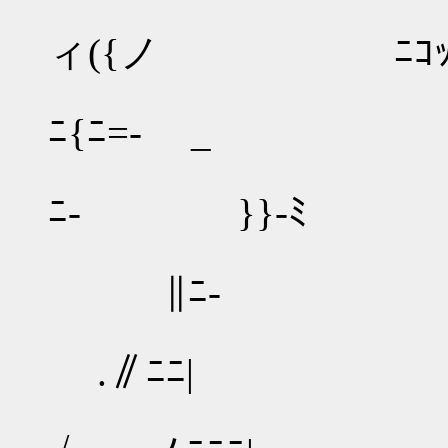
}＼: : :
ィ({ノ ﾆｺ
ﾉ.:V) ⌒ヽ）:
ﾆ{ﾆ=- _
_ -‐‐
ﾆ‐ }}-ﾐ
／⌒ヽ 
∥ﾆ‐
/ ∧ﾆﾆ
.∥ﾆﾆ|
/ ‐=