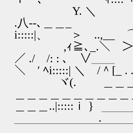
Y. ＼ ／∨八 
.八--､＿
i:::::|、 ＞ ..,__ ⌒
,ｨ≧､_.＼ ＞:.´{ /:.＼
／ ./ /: :
＼ ′ ﾍi:::::| ＼ /＾[_
ヾ(. ＿＿＿＿
＿＿＿＿＿＿＿＿＿＿
＿＿＿..|:::::ｉ }
.￣￣￣￣￣￣
￣￣￣￣￣￣￣￣￣￣