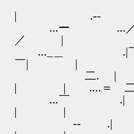
／ ＝
| .-‐
...ー
／ |
..._＿ .|￣
￣| | .
二.
| | ....＝ 
...
| | 
-‐