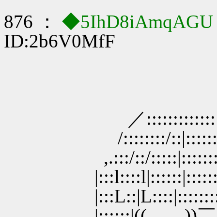
876 ：
◆5IhD8iAmqAG
ID:2b6V0MfF
／::::::::::::::::::|:
/::::::::/::|::::::::::l::
,.:::/::/:::::|::::::::::|!:
|:::l::::l|::::::|::::::::::|
|:::L::|L::::|::::::::::||:
|::::::|(( ))￣