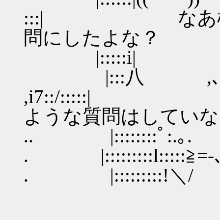
:::| なあ桜
問にしたよな？
|:::::i| |
|:::八
,i7::/:::::
ような質問はしていな
.. |::::::::ﾟ:.｡.
. |:::::::::l:::::≧=‐､'
. |:::::::::!＼/ 〈/i〈