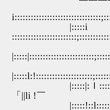
i::::::::::::::::::::::::::::::::;::
|:::::i
::::::::::::::::::::::::;:::::::::::
|:::::|::::::::::::::::::::::::;:::::
|:::::l:!:::::::::::::::::::::;::::
|:::::|:ｌ:::::::::::::::
「||li !￣
|:::::!::l:::::::::::::::