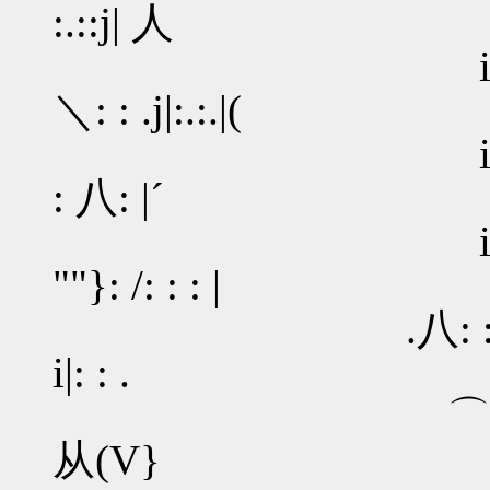
:.::j| 人
i|: : : ｌ: : {
＼: : .j|:.:.|(
i|: : : |: :／
: 八: |´
i|: : : |
""}: /: : : |
.八: :.人: : 
i|: : .
⌒ヽ: : : ＼
从(V}