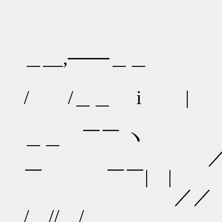
＿_,,
＿__,───＿＿
／ ／＿
/ /＿＿ i |
.／￣￣＿＿
＿＿ ￣￣ ヽ
／／￣￣ ￣
￣ ￣￣| |
／
/ // / 