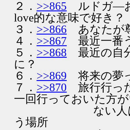
２．
>>865
ルドガ―お
love的な意味で好き？
３．
>>866
あなたが尊
４．
>>867
最近一番う
５．
>>868
最近の自分
に？
６．
>>869
将来の夢
７．
>>870
旅行行った
一回行っておいた方が
ない人は、ここ
う場所