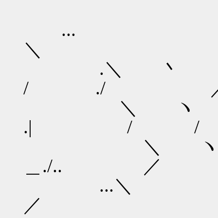
...
＼
.＼ 丶
/ ./ 
＼ ヽ
.| / 
＼ ヽ ....i.＿
＿./.. ／
...＼ 
／ 