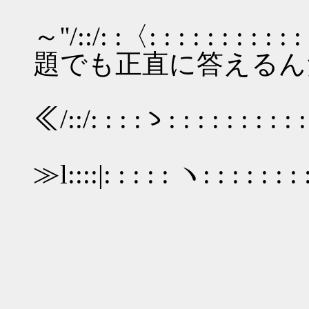
ノ ／: :/ .
～''/::/: :〈: : :
題でも正直に答えるん
l: : : 
≪/::/: : : :ゝ: : : : : : : : : :
,ヽ / /:
≫l::::|: : : : : ヽ: : : : : : : 