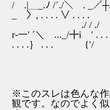
/ .|＿_.ﾉ /´./＼ .
_ 〉, . . . . ∨ . . . 
./ / ./ 
r‐一' ´＼ ..._/╋i
. . . .｝ . . . {′/
※このスレは色んな作
観です。なのでよく似