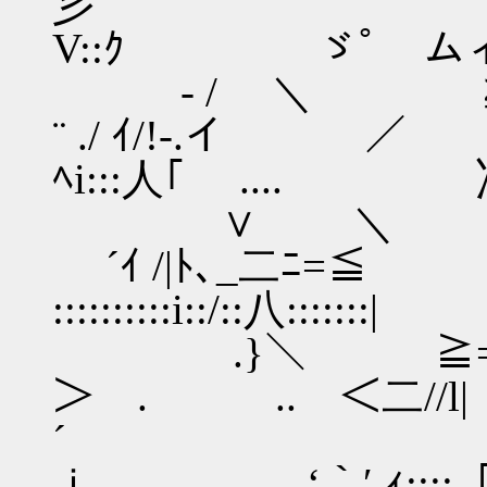
彡 | ::::::::::
V::ｸ ゞﾟ ムィ「:::
ゞ- / ＼ ≧≧
¨ ./ ｲ/!-.イ ／ 
ﾍi:::人｢ .... 冫 .
∨ ＼ ﾉ
´ｲ /|ﾄ､
::::::::::i::/::八:
.}＼ ≧=-=ﾆ
＞ . .. ＜二//l|
´ _←‐=彡ﾍ
ｉ 、 ‘｀′ ｨ::::